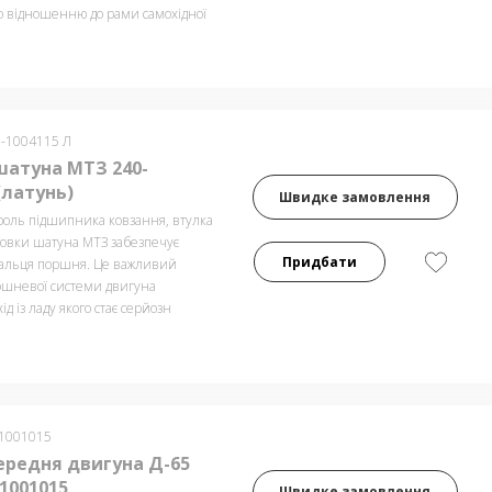
о відношенню до рами самохідної
0-1004115 Л
шатуна МТЗ 240-
(латунь)
Швидке замовлення
оль підшипника ковзання, втулка
ловки шатуна МТЗ забезпечує
Придбати
альця поршня. Це важливий
шневої системи двигуна
ід із ладу якого стає серйозн
-1001015
ередня двигуна Д-65
1001015
Швидке замовлення