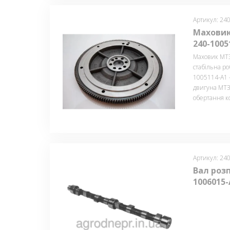
Артикул: 24
Маховик
240-1005
Маховик МТЗ 
стабільна р
1005114-А1 
двигуна МТЗ
обертання ко
Артикул: 24
Вал роз
1006015-