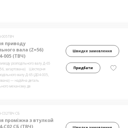
4-005ТВЧ
я приводу
ьного вала (Z=56)
Швидке замовлення
-005 (ТВЧ)
иводу розподільного валу Д-65
Придбати
=56, загартована) Шестерня
одільного валу Д-65 (Д04-005,
ована) — надійна деталь
ьного механізму дв
4-С02ТВЧ СБ
я проміжна з втулкой
-С02 СБ (ТВЧ)
Швидке замовлення