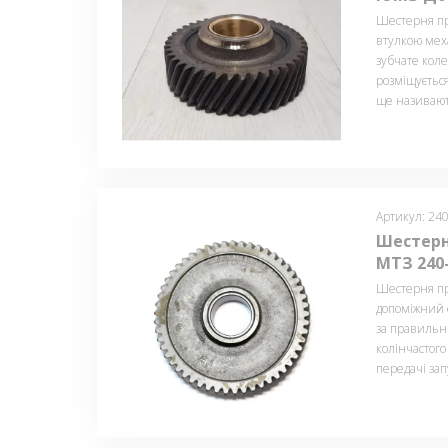
Шестерня пр
втулкою меха
зубчате коле
розміщується
ще називают
Артикул: 24
Шестерн
МТЗ 240
Шестерня пр
допоміжний е
за правильн
колінчастого
передачі зап