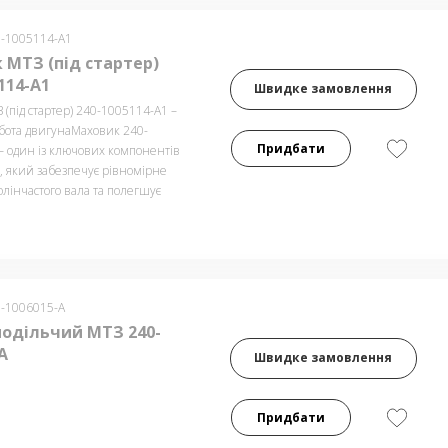
0-1005114-А1
 МТЗ (під стартер)
114-А1
Швидке замовлення
(під стартер) 240-1005114-А1 –
обота двигунаМаховик 240-
Придбати
– один із ключових компонентів
, який забезпечує рівномірне
лінчастого вала та полегшує
0-1006015-А
подільчий МТЗ 240-
А
Швидке замовлення
Придбати