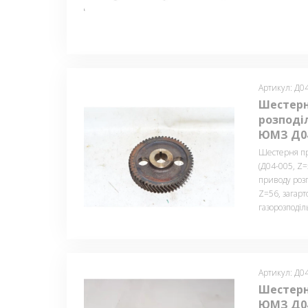
Артикул: Д0
Шестерн
розподіл
ЮМЗ Д04
Шестерня пр
(Д04-005, Z
приводу розп
Z=56, загарт
газорозподіл
Артикул: Д0
Шестерн
ЮМЗ Д04