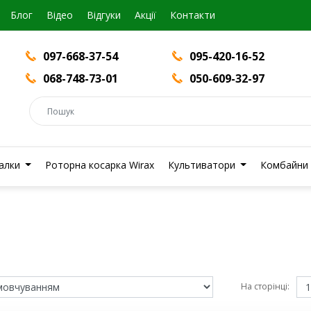
Блог
Вiдео
Відгуки
Акції
Контакти
097-668-37-54
095-420-16-52
068-748-73-01
050-609-32-97
валки
Роторна косарка Wirax
Культиватори
Комбайни
На сторінці: