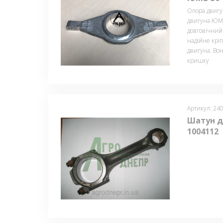
Опора двигу
двигуна ЮМЗ
довговічний
надійне крі
двигуна. Во
кришку
Артикул: 24
Шатун д
1004112