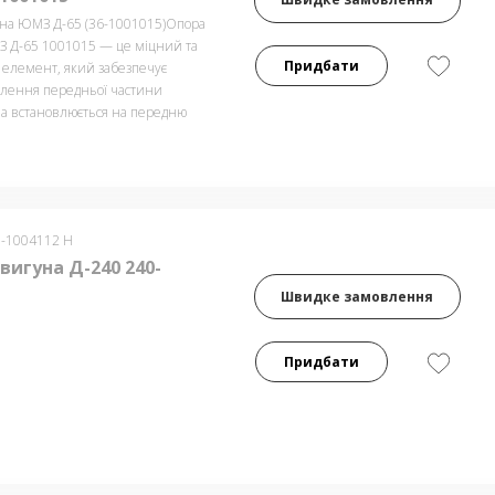
на ЮМЗ Д-65 (36-1001015)Опора
 Д-65 1001015 — це міцний та
Придбати
 елемент, який забезпечує
плення передньої частини
на встановлюється на передню
0-1004112 Н
вигуна Д-240 240-
Швидке замовлення
Придбати