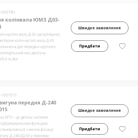
3-005ТВЧ
я колінвала ЮМЗ Д03-
)
Швидке замовлення
інчастого валу Д-65 (загартована)
терня колінчастого валу Д-65
Придбати
изначена для передачі крутного
розподільний вал двигуна
З-6 та йог
0-1001015
вигуна передня Д-240
015
Швидке замовлення
на МТЗ – це деталь системи
 підтримувальною функцією.
Придбати
тановлюється з метою фіксації
регату Д-240/Д243 у певному