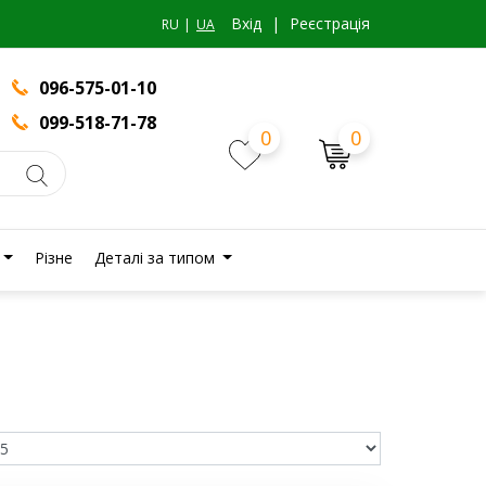
Вхiд
|
Реєстрація
RU
UA
096-575-01-10
099-518-71-78
0
0
Різне
Деталі за типом