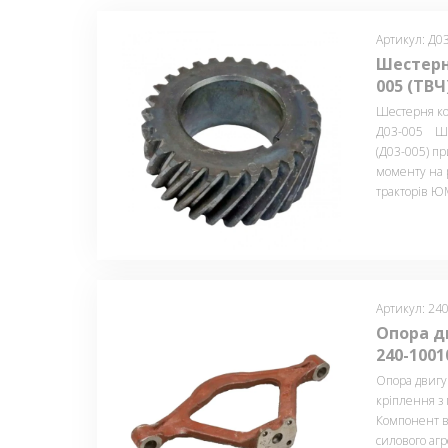
Артикул: Д0
Шестерн
005 (ТВЧ
Шестерня кол
Д03-005 Шес
(Д03-005) пр
моменту на 
тракторів ЮМ
Артикул: 24
Опора д
240-1001
Опора двигу
кріплення з
Компонент вс
силового аг