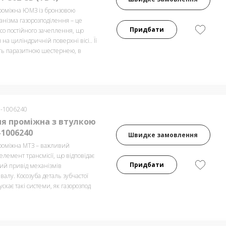
оміжна ЮМЗ із бронзовою
нізма газорозподілення – це
Придбати
со постійного зачеплення, що
 на циліндричній поверхні вісі.. Її
ь паразитною шестернею, в
0-1006240
я проміжна з втулкою
-1006240
Швидке замовлення
оміжна МТЗ – важливий
лемент трансмісії, що відповідає
Придбати
ий привід механізмів
 валу. Косозуба деталь зубчастої
ускає такі системи, як газорозпод