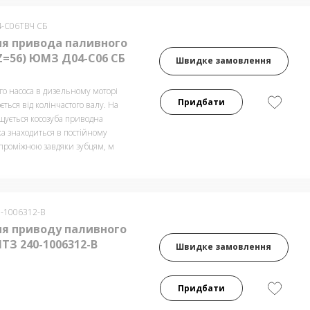
4-С06ТВЧ СБ
я привода паливного
Z=56) ЮМЗ Д04-С06 СБ
Швидке замовлення
го насоса в дизельному моторі
Придбати
ється від колінчастого валу. На
щується косозуба приводна
а знаходиться в постійному
 проміжною завдяки зубцям, м
0-1006312-В
я приводу паливного
ТЗ 240-1006312-В
Швидке замовлення
Придбати