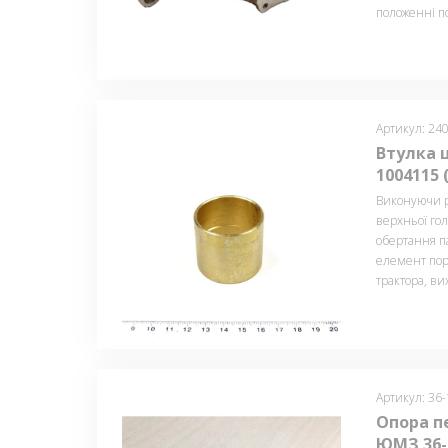
положенні п
Артикул: 24
Втулка 
1004115 
Виконуючи р
верхньої го
обертання п
елемент пор
трактора, вих
Артикул: 36
Опора п
ЮМЗ 36-