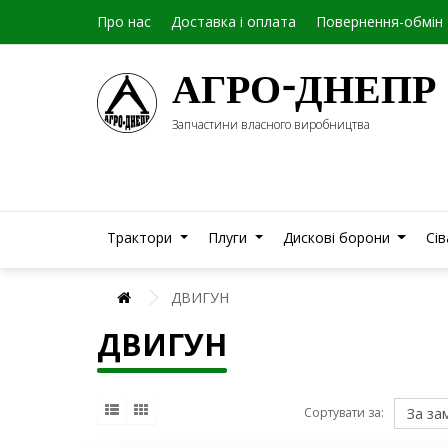
Про нас
Доставка і оплата
Повернення-обмін
АГРО-ДНЕПР
Запчастини власного виробництва
Трактори
Плуги
Дискові борони
Сі
ДВИГУН
ДВИГУН
Сортувати за: