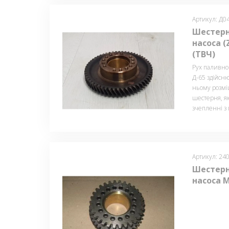
Артикул: Д0
Шестерн
насоса (
(ТВЧ)
Рух паливно
Д-65 здійсню
ньому розмі
шестерня, як
зчепленні з
Артикул: 24
Шестерн
насоса М