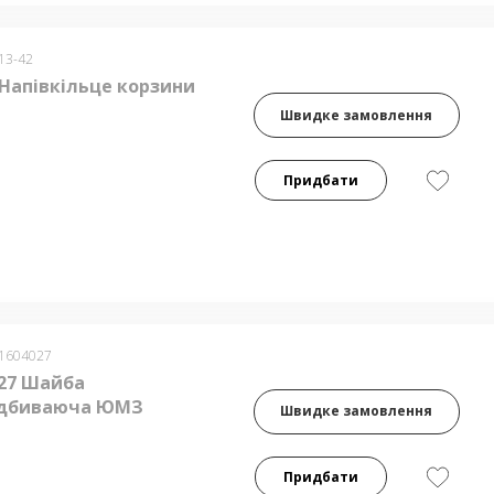
13-42
 Напівкільце корзини
Швидке замовлення
Придбати
-1604027
027 Шайба
ідбиваюча ЮМЗ
Швидке замовлення
Придбати