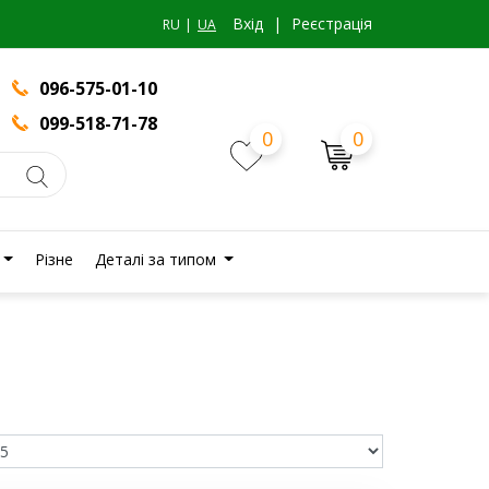
Вхiд
|
Реєстрація
RU
UA
096-575-01-10
099-518-71-78
0
0
Різне
Деталі за типом