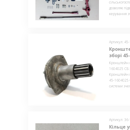
сільськогосп
дозволяє пі
керування 
Артикул: 45
Кронште
зборі 45
Кронштейн в
1604025 СБ:
Кронштейн в
45-1604025 
системи зче
Артикул: 36
Кільце 