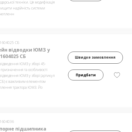
одарської техніки. Ця модифікація
двищити надійність системи
зчепленн
-1604025 СБ
йн відводки ЮМЗ у
-1604025 СБ
Швидке замовлення
ідведення ЮМЗ у зборі 45-
 призначення та особливості
Придбати
ідведення ЮМЗ у зборі (артикул
СБ) є важливим елементом
плення трактора ЮМЗ. Йо
-1604036
упорне підшипника