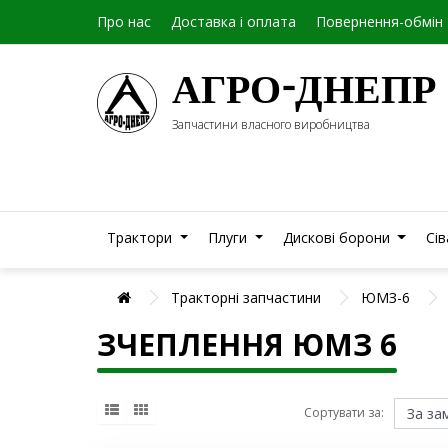
Про нас
Доставка і оплата
Повернення-обмін
АГРО-ДНЕПР
Запчастини власного виробництва
Трактори
Плуги
Дискові борони
Сі
Тракторні запчастини
ЮМЗ-6
ЗЧЕПЛЕННЯ ЮМЗ 6
Сортувати за: