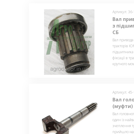
Артикул: 36
Вал при
з підши
СБ
Вал привода 
тракторів ЮМ
підшипника і
фіксації в тр
крутного мо
Артикул: 45
Вал гол
(муфти) 
Вал головно
один із най
зчеплення тр
прийшло на з