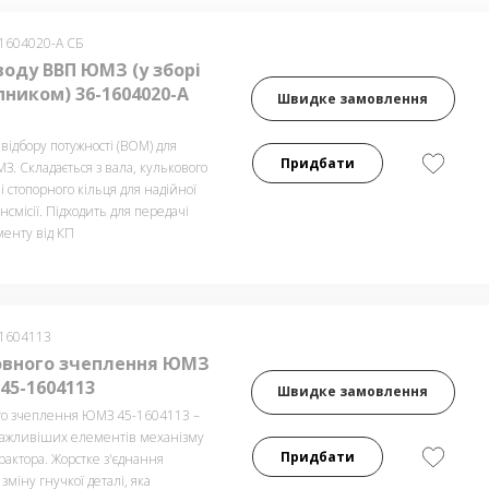
-1604020-А СБ
воду ВВП ЮМЗ (у зборі
пником) 36-1604020-А
Швидке замовлення
відбору потужності (ВОМ) для
Придбати
З. Складається з вала, кулькового
 стопорного кільця для надійної
ансмісії. Підходить для передачі
менту від КП
-1604113
овного зчеплення ЮМЗ
45-1604113
Швидке замовлення
го зчеплення ЮМЗ 45-1604113 –
важливіших елементів механізму
Придбати
актора. Жорстке з'єднання
міну гнучкої деталі, яка