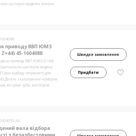
ася на старих моделях техніки.
-1604088
я приводу ВВП ЮМЗ
 Z=44) 45-1604088
Швидке замовлення
дена приводу ВВП ЮМЗ (Z=44)
Оригінальна шестерня ведена
Придбати
 (вал відбору потужності) для
МЗ.Деталь з каталожним номером
ає 44 прямі зуби, виготовле
-1604050-А4
дений вала відбора
сті з безазбестовими
Швидке замовлення