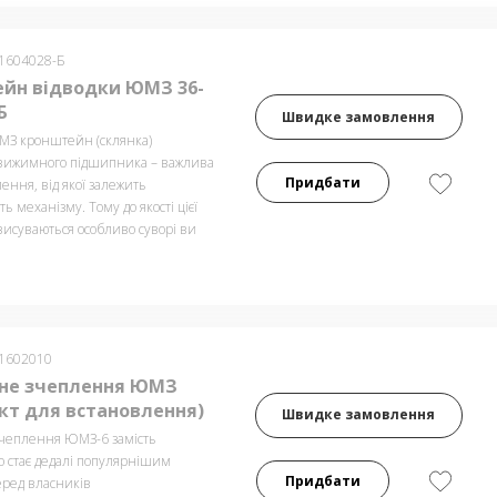
-1604028-Б
йн відводки ЮМЗ 36-
Б
Швидке замовлення
ЮМЗ кронштейн (склянка)
вижимного підшипника – важлива
Придбати
ення, від якої залежить
ь механізму. Тому до якості цієї
висуваються особливо суворі ви
-1602010
не зчеплення ЮМЗ
кт для встановлення)
Швидке замовлення
чеплення ЮМЗ-6 замість
о стає дедалі популярнішим
Придбати
ред власників