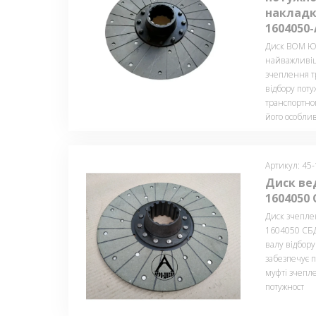
накладка
1604050-
Диск ВОМ Ю
найважливіш
зчеплення т
відбору пот
транспортно
його особлив
Артикул: 45
Диск ве
1604050 
Диск зчепле
1604050 СБ
валу відбору
забезпечує 
муфті зчепл
потужност