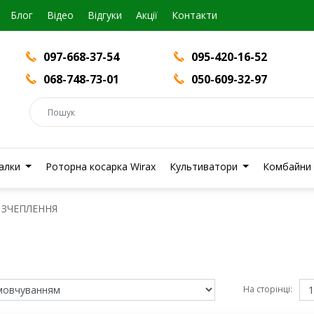
Блог
Вiдео
Відгуки
Акції
Контакти
097-668-37-54
095-420-16-52
068-748-73-01
050-609-32-97
валки
Роторна косарка Wirax
Культиватори
Комбайни
ЗЧЕПЛЕННЯ
На сторінці: