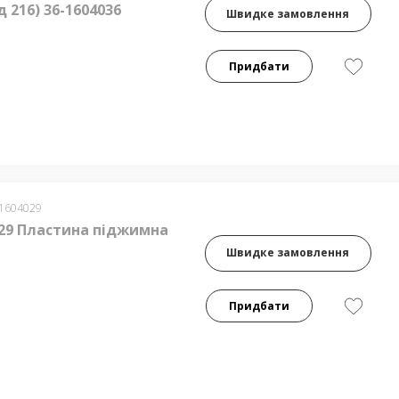
 216) 36-1604036
Швидке замовлення
Придбати
-1604029
029 Пластина піджимна
Швидке замовлення
Придбати