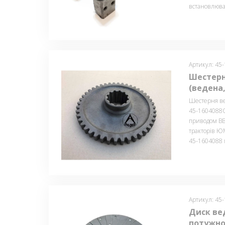
встановлювал
Артикул: 45
Шестерн
(ведена,
Шестерня ве
45-1604088
приводом ВВП
тракторів Ю
45-1604088 м
Артикул: 45
Диск ве
потужно