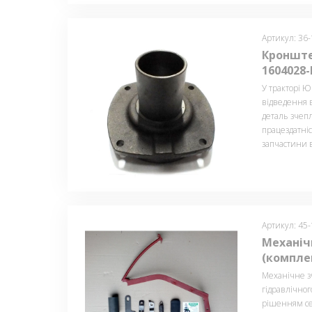
Артикул: 36
Кронште
1604028-
У тракторі 
відведення 
деталь зчепл
працездатніст
запчастини 
Артикул: 45
Механіч
(компле
Механічне з
гідравлічног
рішенням се