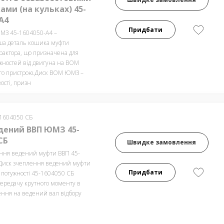
ми (на кульках) 45-
А4
Придбати
МЗ 45-1604050-А4 –
а деталь кошика муфти
рактора, що призначена для
ужностей від двигуна на ВОМ
го пристрою.Диск ВОМ ЮМЗ –
ості, призн
-1604050 СБ
дений ВВП ЮМЗ 45-
СБ
Швидке замовлення
ння ведений муфти ВВП 45-
Диск зчеплення ведений муфти
Придбати
 потужності 45-1604050 СБ
передачу крутного моменту в
ення на ведений вал відбору