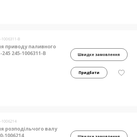
5-1006311-В
я приводу паливного
-245 245-1006311-В
Швидке замовлення
Придбати
0-1006214
я розподільчого валу
60-1006214
Швидке замовлення