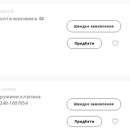
-1002318
олта маховика 48-
Швидке замовлення
Придбати
0-1007054
ружини клапана
240-1007054
Швидке замовлення
Придбати