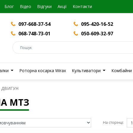
Блог
Вiдео
Відгуки
Акції
Контакти
097-668-37-54
095-420-16-52
068-748-73-01
050-609-32-97
валки
Роторна косарка Wirax
Культиватори
Комбайни
ДВИГУН
А МТЗ
На сторінці: