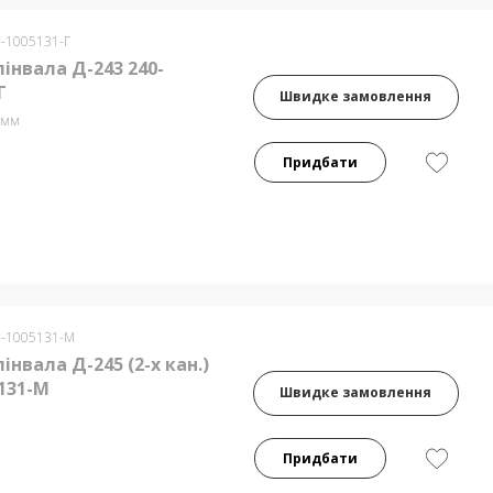
0-1005131-Г
інвала Д-243 240-
Г
Швидке замовлення
0мм
Придбати
0-1005131-М
інвала Д-245 (2-х кан.)
131-М
Швидке замовлення
Придбати