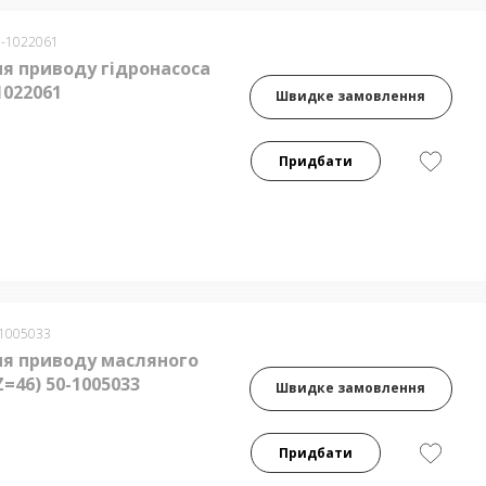
0-1022061
я приводу гідронасоса
1022061
Швидке замовлення
Придбати
-1005033
я приводу масляного
Z=46) 50-1005033
Швидке замовлення
Придбати