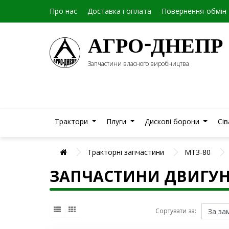
Про нас
Доставка і оплата
Повернення-обмін
АГРО-ДНЕПР
Запчастини власного виробництва
Трактори
Плуги
Дискові борони
Сі
Тракторні запчастини
МТЗ-80
ЗАПЧАСТИНИ ДВИГУН
Сортувати за: