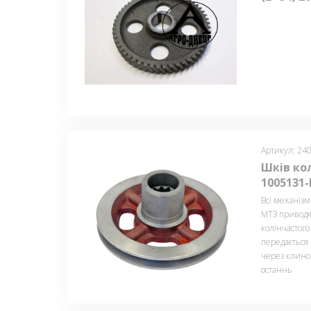
Артикул: 24
Шків кол
1005131-
Всі механізм
МТЗ приводят
колінчастог
передається
через клино
останнь