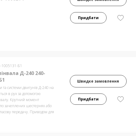
Придбати
0-1005131-Б1
інвала Д-240 240-
Б1
Швидке замовлення
и та системи двигунів Д-240 на
ься в рух за допомогою
Придбати
о валу. Крутний момент
 по зачеплених шестернях або
пасову передачу. Приводом для