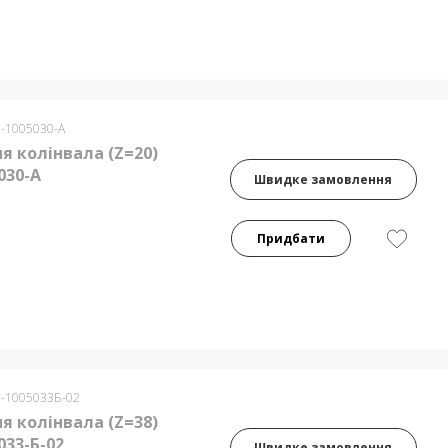
0-1005030-А
я колінвала (Z=20)
030-А
Швидке замовлення
Придбати
0-1005033Б-02
я колінвала (Z=38)
033-Б-02
Швидке замовлення