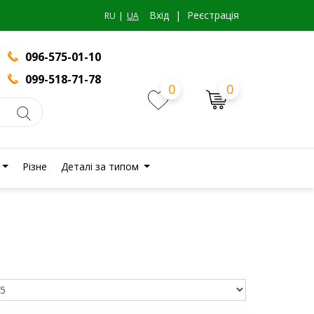
Вхiд
|
Реєстрація
RU
UA
096-575-01-10
099-518-71-78
0
0
Різне
Деталі за типом