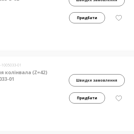
Придбати
0-1005033-01
я колінвала (Z=42)
033-01
Швидке замовлення
Придбати