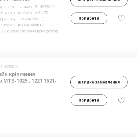
ріплення вантажів 70-4235020 –
йкість трактораКронштейн 70-
Придбати
ристовується для фіксації
лансувальних вантажів на
З, що дозволяє рівномірно розпод
21-4235020
йн кріплення
 МТЗ-1025 , 1221 1521-
Швидке замовлення
Придбати