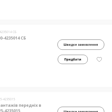
-4235014 СБ
0-4235014 СБ
Швидке замовлення
Придбати
25-4235015
вантажів передніх в
25-4235015
Швидке замовлення