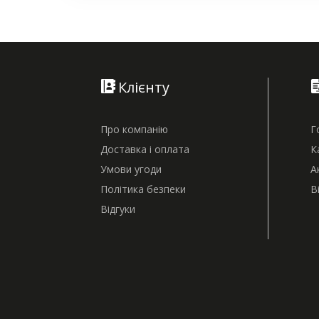
Клієнту
Про компанію
Г
Доставка і оплата
К
Умови угоди
А
Політика безпеки
В
Відгуки