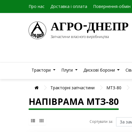
Про нас
Доставка і оплата
Повернення-обмін
АГРО-ДНЕПР
Запчастини власного виробництва
Трактори
Плуги
Дискові борони
Сі
Тракторні запчастини
МТЗ-80
НАПІВРАМА МТЗ-80
Сортувати за: