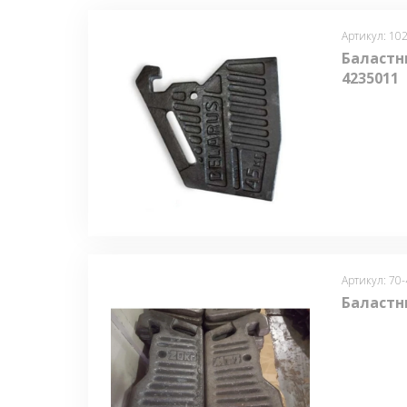
Артикул: 10
Баластни
4235011
Артикул: 70
Баластн