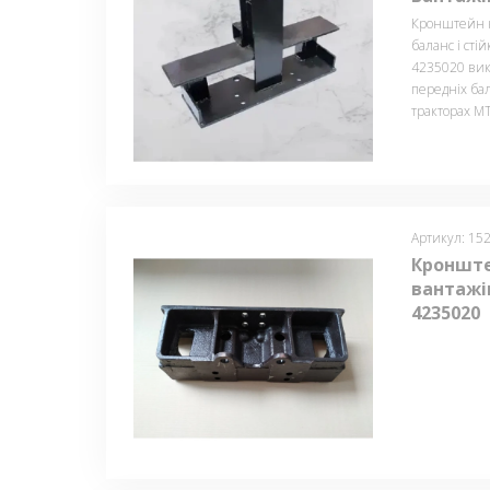
Кронштейн к
баланс і сті
4235020 вико
передніх ба
тракторах МТ
Артикул: 15
Кронште
вантажів
4235020