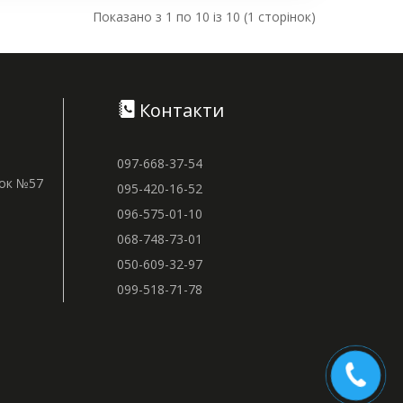
Показано з 1 по 10 із 10 (1 сторінок)
Контакти
097-668-37-54
нок №57
095-420-16-52
096-575-01-10
068-748-73-01
050-609-32-97
099-518-71-78