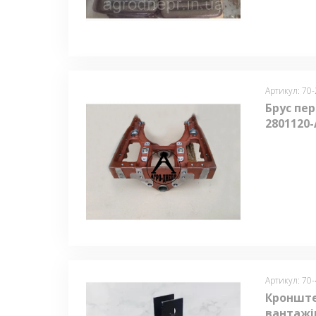
Артикул: 70
Брус пер
2801120-
Артикул: 70
Кронште
вантажів