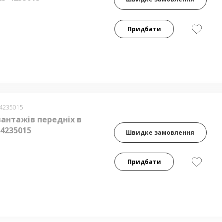
Придбати
-4235015
вантажів передніх в
-4235015
Швидке замовлення
Придбати