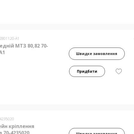
-2801120-А1
едній МТЗ 80,82 70-
А1
Швидке замовлення
Придбати
-4235020
йн кріплення
 70-4235020
Швидке замовлення