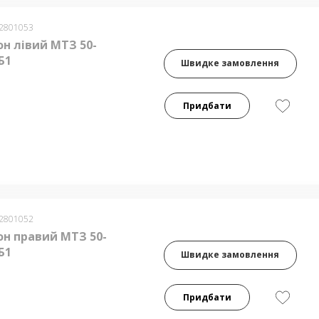
-2801053
н лівий МТЗ 50-
Б1
Швидке замовлення
Придбати
-2801052
н правий МТЗ 50-
Б1
Швидке замовлення
Придбати