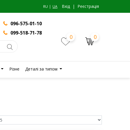
Вхiд
|
Реєстрація
RU
UA
096-575-01-10
099-518-71-78
0
0
Різне
Деталі за типом