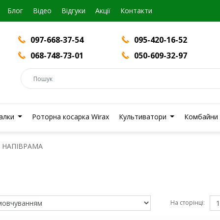
Блог
Вiдео
Відгуки
Акції
Контакти
097-668-37-54
095-420-16-52
068-748-73-01
050-609-32-97
валки
Роторна косарка Wirax
Культиватори
Комбайни
НАПІВРАМА
На сторінці: