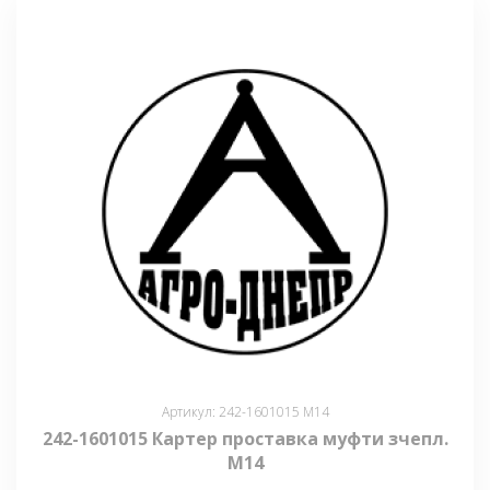
Артикул: 242-1601015 М14
242-1601015 Картер проставка муфти зчепл.
М14