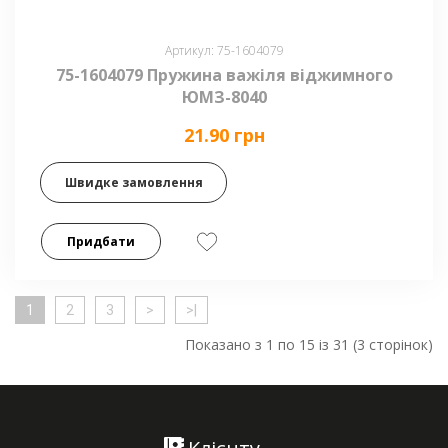
Артикул: 75-1604079
75-1604079 Пружина важіля віджимного
ЮМЗ-8040
21.90 грн
Швидке замовлення
Придбати
1
2
3
>
>|
Показано з 1 по 15 із 31 (3 сторінок)