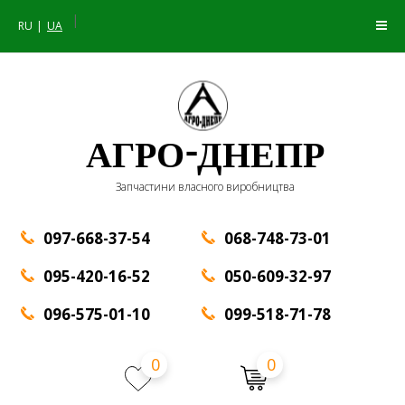
|
RU
UA
АГРО-ДНЕПР
Запчастини власного виробництва
097-668-37-54
068-748-73-01
095-420-16-52
050-609-32-97
096-575-01-10
099-518-71-78
0
0