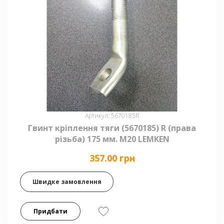
Артикул: 5670185R
Гвинт кріплення тяги (5670185) R (права
різьба) 175 мм. М20 LEMKEN
357.00 грн
Швидке замовлення
Придбати