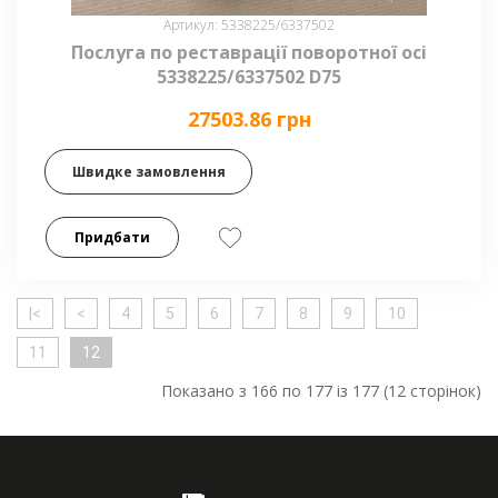
Артикул: 5338225/6337502
Послуга по реставрації поворотної осі
5338225/6337502 D75
27503.86 грн
Швидке замовлення
Придбати
|<
<
4
5
6
7
8
9
10
11
12
Показано з 166 по 177 із 177 (12 сторінок)