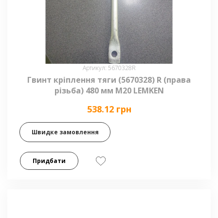
Артикул: 5670328R
Гвинт кріплення тяги (5670328) R (права
різьба) 480 мм М20 LEMKEN
538.12 грн
Швидке замовлення
Придбати