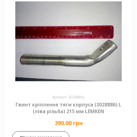
Артикул: 3028886L
Гвинт кріплення тяги корпуса (3028886) L
(ліва різьба) 215 мм LEMKEN
390.00 грн