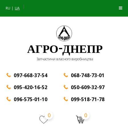
|
RU
UA
АГРО-ДНЕПР
Запчастини власного виробництва
097-668-37-54
068-748-73-01
095-420-16-52
050-609-32-97
096-575-01-10
099-518-71-78
0
0