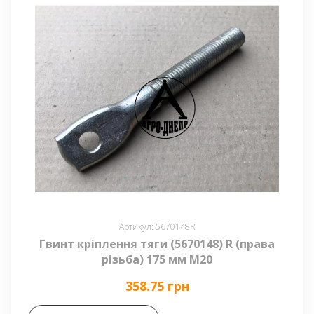
Артикул: 5670148R
Гвинт кріплення тяги (5670148) R (права
різьба) 175 мм М20
358.75 грн