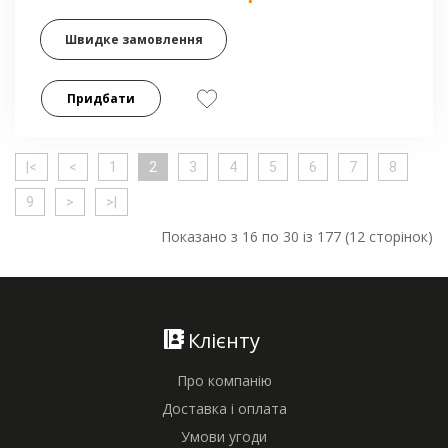
Швидке замовлення
Придбати
|<
<
1
2
3
4
5
6
7
8
9
>
>|
Показано з 16 по 30 із 177 (12 сторінок)
Клієнту
Про компанію
Доставка і оплата
Умови угоди