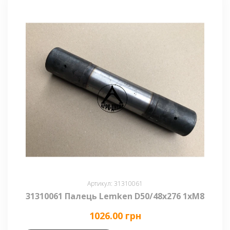
Артикул: 31310061
31310061 Палець Lemken D50/48x276 1xM8
1026.00 грн