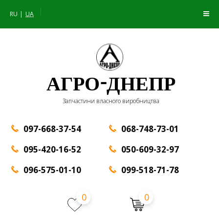
|
RU
UA
АГРО-ДНЕПР
Запчастини власного виробництва
097-668-37-54
068-748-73-01
095-420-16-52
050-609-32-97
096-575-01-10
099-518-71-78
0
0