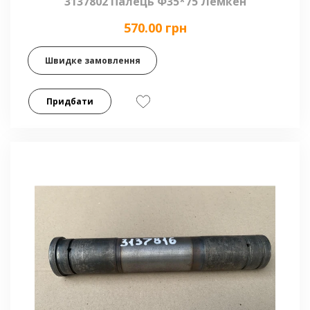
3137802 Палець Ф35*75 Лемкен
570.00 грн
Швидке замовлення
Придбати