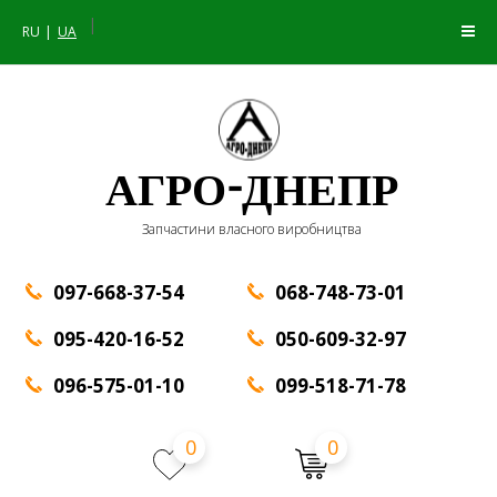
|
RU
UA
АГРО-ДНЕПР
Запчастини власного виробництва
097-668-37-54
068-748-73-01
095-420-16-52
050-609-32-97
096-575-01-10
099-518-71-78
0
0