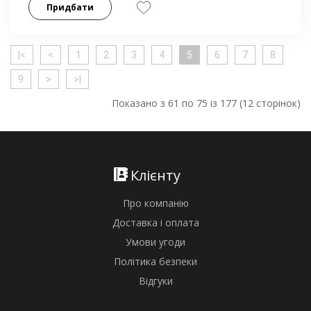
Придбати
|<
<
1
2
3
4
5
6
7
8
9
>
>|
Показано з 61 по 75 із 177 (12 сторінок)
Клієнту
Про компанію
Доставка і оплата
Умови угоди
Політика безпеки
Відгуки