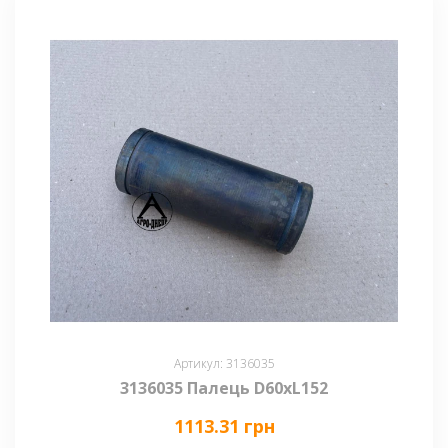
Артикул: 3136035
3136035 Палець D60xL152
1113.31 грн