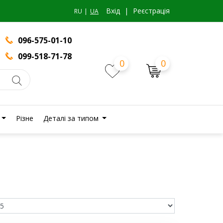
Вхiд
|
Реєстрація
RU
UA
096-575-01-10
099-518-71-78
0
0
Різне
Деталі за типом