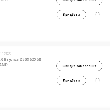
Придбати
011682R
2R Втулка D50X62X50
AND
Швидке замовлення
Придбати