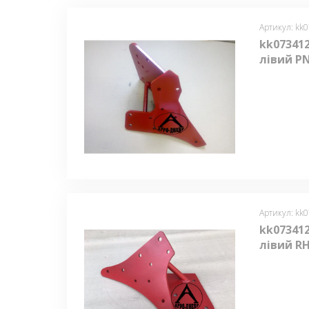
Артикул: kk
kk07341
лівий P
Артикул: kk
kk07341
лівий R