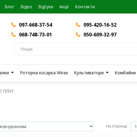
Блог
Вiдео
Відгуки
Акції
Контакти
097-668-37-54
095-420-16-52
068-748-73-01
050-609-32-97
валки
Роторна косарка Wirax
Культиватори
Комбайни
D ПЛУГ
На сторінці: