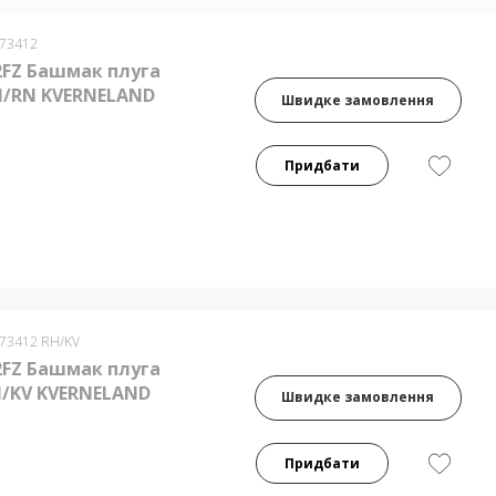
073412
2FZ Башмак плуга
N/RN KVERNELAND
Швидке замовлення
Придбати
073412 RH/KV
2FZ Башмак плуга
H/KV KVERNELAND
Швидке замовлення
Придбати