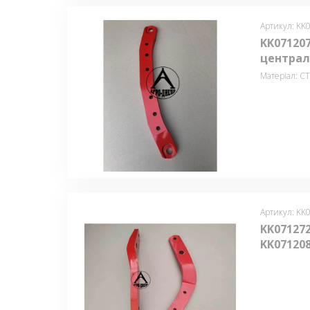
Артикул: KK
KK071207
централь
Матеріал: С
Артикул: KK
KK071272
KK071208