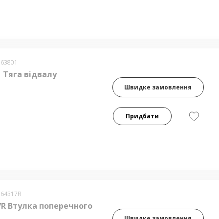
063801
 Тяга відвалу
Швидке замовлення
Придбати
064317R
7R Втулка поперечного
Швидке замовлення