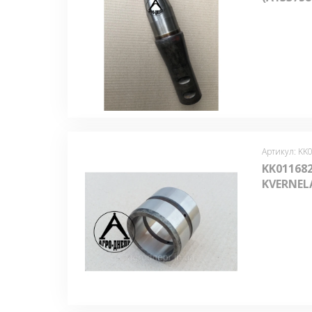
Артикул: KK
KK01168
KVERNEL