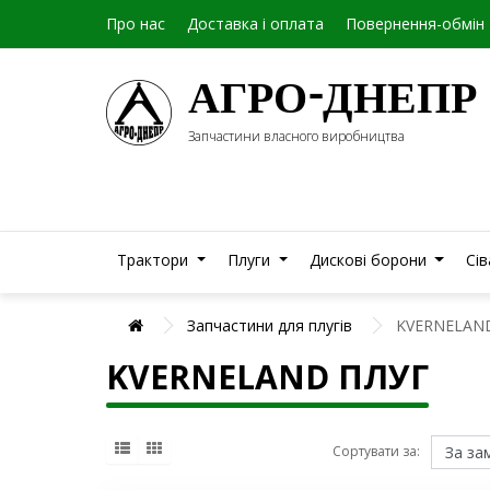
Про нас
Доставка і оплата
Повернення-обмін
АГРО-ДНЕПР
Запчастини власного виробництва
Трактори
Плуги
Дискові борони
Сі
Запчастини для плугів
KVERNELAN
KVERNELAND ПЛУГ
Сортувати за: