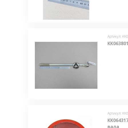
Артикул: KK
KK063801
Артикул: KK
KK06431
вала