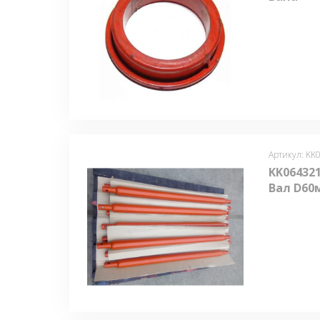
Артикул: KK
KK064321
Вал D60