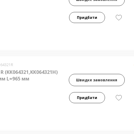
Придбати
064321R
R (KK064321,KK064321H)
мм L=965 мм
Швидке замовлення
Придбати