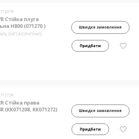
071207R
R Стійка плуга
на Н800 (071270 )
Швидке замовлення
ТАЛЬ 35ХГСА (ОРИГІНАЛ)
Придбати
071272R
R Стійка права
R (КК071208, КК071272)
Швидке замовлення
Придбати