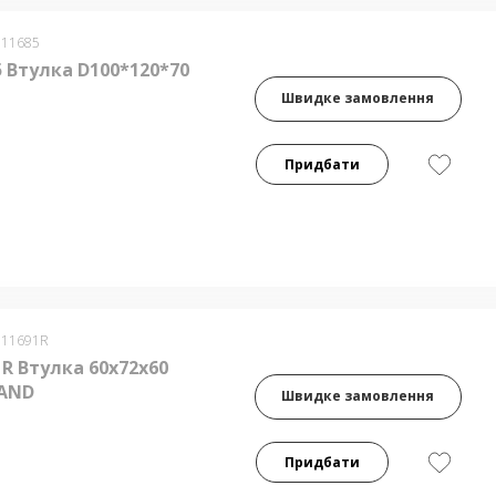
011685
 Втулка D100*120*70
Швидке замовлення
Придбати
011691R
R Втулка 60х72х60
AND
Швидке замовлення
Придбати