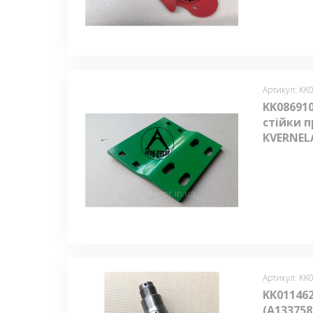
Артикул: KK
KK08691
стійки 
KVERNEL
Артикул: KK
KK011462
(A133758