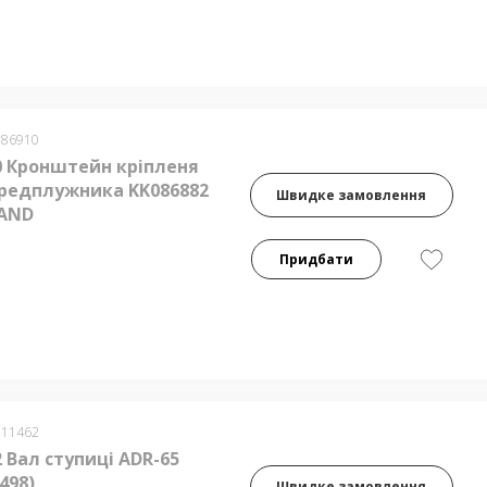
086910
0 Кронштейн кріпленя
предплужника KK086882
Швидке замовлення
AND
Придбати
011462
 Вал ступиці ADR-65
498)
Швидке замовлення