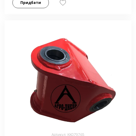
Придбати
Артикул: KK079765