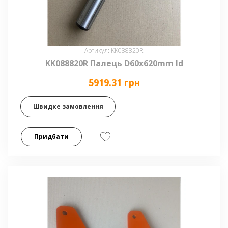
Артикул: KK088820R
KK088820R Палець D60x620mm ld
5919.31 грн
Швидке замовлення
Придбати