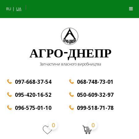
|
RU
UA
АГРО-ДНЕПР
Запчастини власного виробництва
097-668-37-54
068-748-73-01
095-420-16-52
050-609-32-97
096-575-01-10
099-518-71-78
0
0