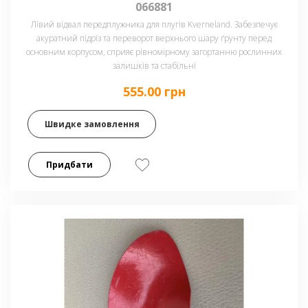
066881
Лівий відвал передплужника для плугів Kverneland. Забезпечує
акуратний підріз та переворот верхнього шару ґрунту перед
основним корпусом, сприяє рівномірному загортанню рослинних
залишків та стабільні
555.00 грн
Швидке замовлення
Придбати