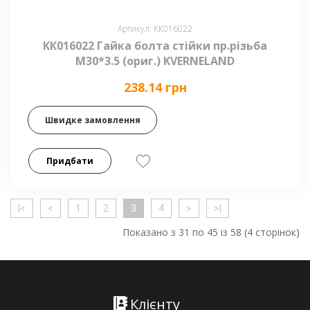
Артикул: КК016022
КК016022 Гайка болта стійки пр.різьба
М30*3.5 (ориг.) KVERNELAND
238.14 грн
Швидке замовлення
Придбати
|<
<
1
2
3
4
>
>|
Показано з 31 по 45 із 58 (4 сторінок)
Клієнту