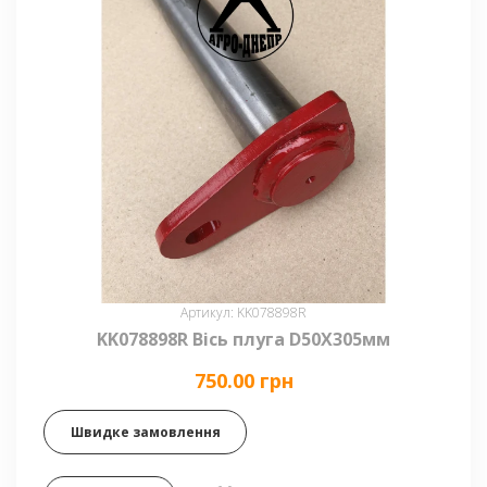
Артикул: KK078898R
KK078898R Вісь плуга D50X305мм
750.00 грн
Швидке замовлення