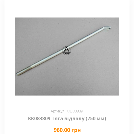
Артикул: KK083809
KK083809 Тяга відвалу (750 мм)
960.00 грн