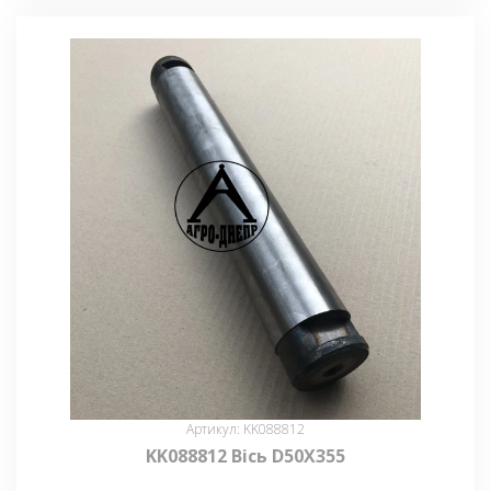
Артикул: KK088812
KK088812 Вісь D50X355