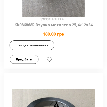
Артикул: KK086868R
KK086868R Втулка металева 25,4х12х24
180.00 грн
Швидке замовлення
Придбати