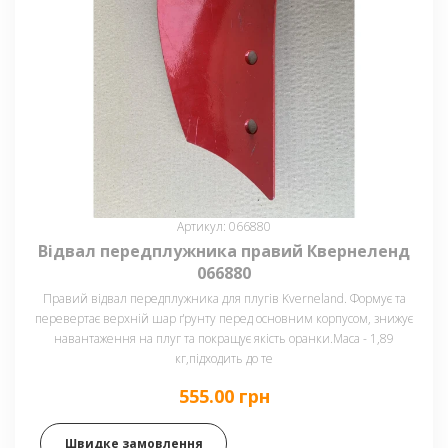
Артикул: 066880
Відвал передплужника правий Квернеленд
066880
Правий відвал передплужника для плугів Kverneland. Формує та
перевертає верхній шар ґрунту перед основним корпусом, знижує
навантаження на плуг та покращує якість оранки.Маса - 1,89
кг,підходить до те
555.00 грн
Швидке замовлення