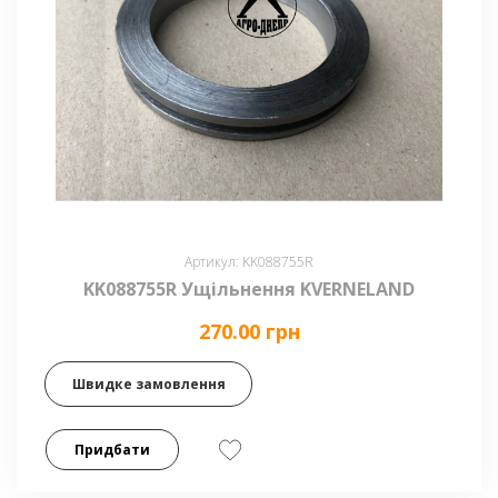
Артикул: KK088755R
KK088755R Ущільнення KVERNELAND
270.00 грн
Швидке замовлення
Придбати