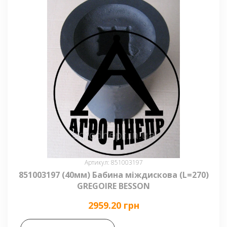
Артикул: 851003197
851003197 (40мм) Бабина міждискова (L=270)
GREGOIRE BESSON
2959.20 грн