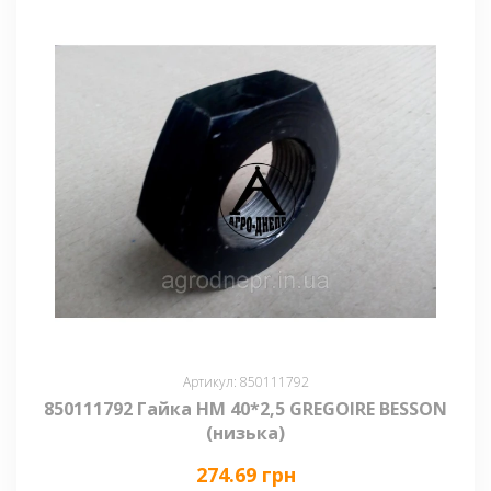
Артикул: 850111792
850111792 Гайка НМ 40*2,5 GREGOIRE BESSON
(низька)
274.69 грн