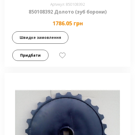
Артикул: 850108392
850108392 Долото (зуб борони)
1786.05 грн
Швидке замовлення
Придбати