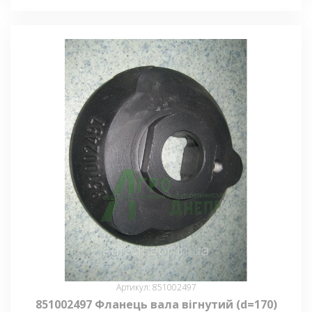
Артикул: 851002497
851002497 Фланець вала вігнутий (d=170)