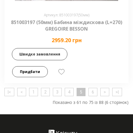
Артикул: 851003197(50мм)
851003197 (50мм) Бабина міждискова (L=270)
GREGOIRE BESSON
2959.20 грн
Швидке замовлення
Придбати
|<
<
1
2
3
4
5
6
>
>|
Показано з 61 по 75 із 88 (6 сторінок)