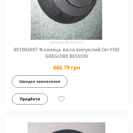
Артикул: 851002697
851002697 Фланець вала випуклий (d=150)
GREGOIRE BESSON
666.79 грн
Швидке замовлення
Придбати