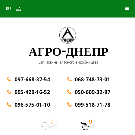
|
RU
UA
АГРО-ДНЕПР
Запчастини власного виробництва
097-668-37-54
068-748-73-01
095-420-16-52
050-609-32-97
096-575-01-10
099-518-71-78
0
0