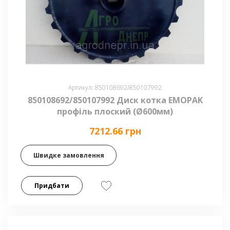
Артикул: 850108692/850107992
850108692/850107992 Диск котка EMOPAK
профіль плоский (Ø600мм)
7212.66 грн
Швидке замовлення
Придбати