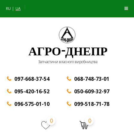
|
RU
UA
АГРО-ДНЕПР
Запчастини власного виробництва
097-668-37-54
068-748-73-01
095-420-16-52
050-609-32-97
096-575-01-10
099-518-71-78
0
0