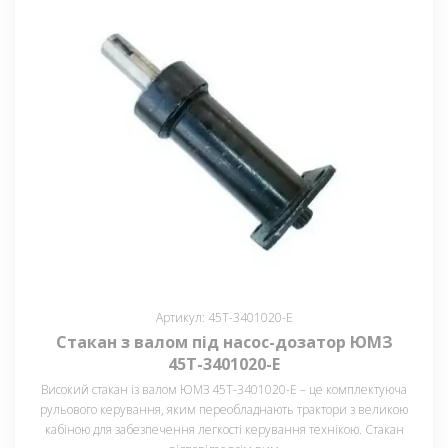
Артикул: 45Т-3401020-Е
Стакан з валом під насос-дозатор ЮМЗ
45Т-3401020-Е
Високий стакан із валом ЮМЗ 45Т-3401020-Е – це комплектуюча
рульового керування, яким переобладнають трактори з великою
кабіною для забезпечення легкості керування технікою. Стакан