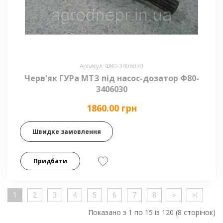
Артикул: Ф80-3406030
Черв'як ГУРа МТЗ під насос-дозатор Ф80-
3406030
1860.00 грн
Швидке замовлення
Придбати
1
2
3
4
5
6
7
8
>
>|
Показано з 1 по 15 із 120 (8 сторінок)