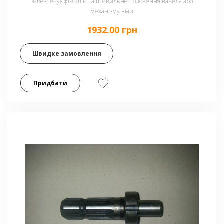
забезпечує фіксацію та правильне положення важеля або
механізму вми
1932.00 грн
Швидке замовлення
Придбати