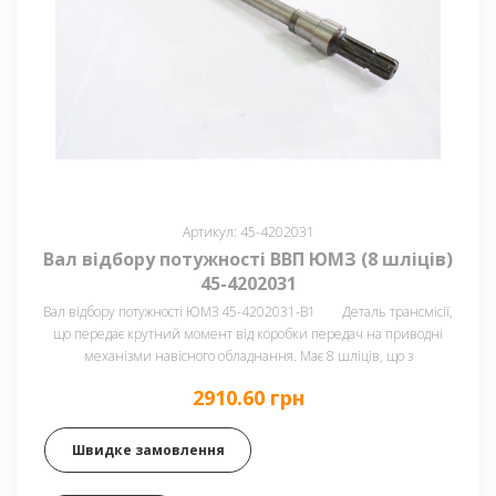
Артикул: 45-4202031
Вал відбору потужності ВВП ЮМЗ (8 шліців)
45-4202031
Вал відбору потужності ЮМЗ 45-4202031-В1 Деталь трансмісії,
що передає крутний момент від коробки передач на приводні
механізми навісного обладнання. Має 8 шліців, що з
2910.60 грн
Швидке замовлення