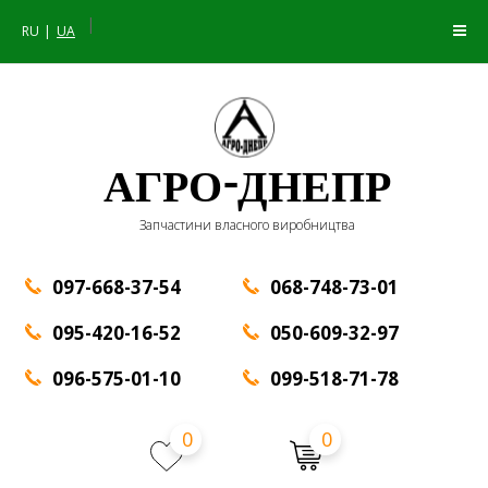
|
RU
UA
АГРО-ДНЕПР
Запчастини власного виробництва
097-668-37-54
068-748-73-01
095-420-16-52
050-609-32-97
096-575-01-10
099-518-71-78
0
0