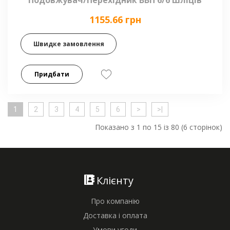
Подовжувач/Перехідник ВВП 6/6 шліців
1155.66 грн
Швидке замовлення
Придбати
1
2
3
4
5
6
>
>|
Показано з 1 по 15 із 80 (6 сторінок)
Клієнту
Про компанію
Доставка і оплата
Умови угоди