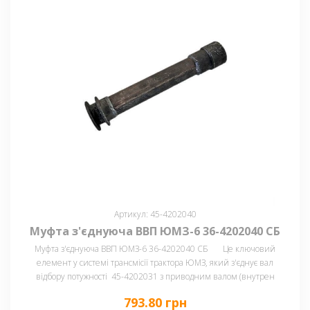
Артикул: 45-4202040
Муфта з'єднуюча ВВП ЮМЗ-6 36-4202040 СБ
Муфта з'єднуюча ВВП ЮМЗ-6 36-4202040 СБ Це ключовий
елемент у системі трансмісії трактора ЮМЗ, який з'єднує вал
відбору потужності 45-4202031 з приводним валом (внутрен
793.80 грн