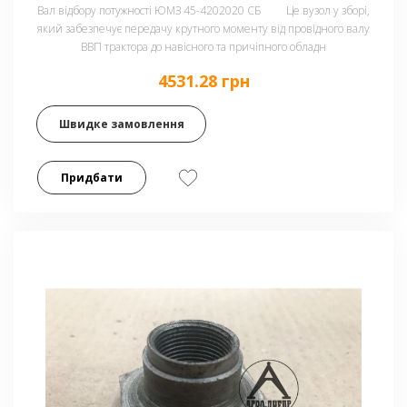
Вал відбору потужності ЮМЗ 45-4202020 СБ Це вузол у зборі,
який забезпечує передачу крутного моменту від провідного валу
ВВП трактора до навісного та причіпного обладн
4531.28 грн
Швидке замовлення
Придбати