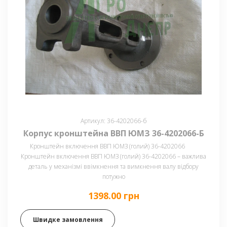
Артикул: 36-4202066-б
Корпус кронштейна ВВП ЮМЗ 36-4202066-Б
Кронштейн включення ВВП ЮМЗ (голий) 36-4202066
Кронштейн включення ВВП ЮМЗ (голий) 36-4202066 – важлива
деталь у механізмі ввімкнення та вимкнення валу відбору
потужно
1398.00 грн
Швидке замовлення