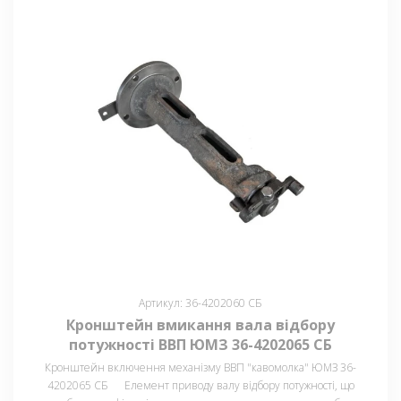
Артикул: 36-4202060 СБ
Кронштейн вмикання вала відбору
потужності ВВП ЮМЗ 36-4202065 СБ
Кронштейн включення механізму ВВП "кавомолка" ЮМЗ 36-
4202065 СБ Елемент приводу валу відбору потужності, що