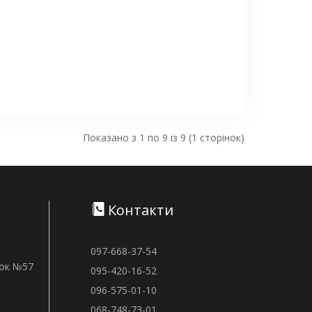
Показано з 1 по 9 із 9 (1 сторінок)
Контакти
097-668-37-54
нок №57
095-420-16-52
096-575-01-10
068-748-73-01