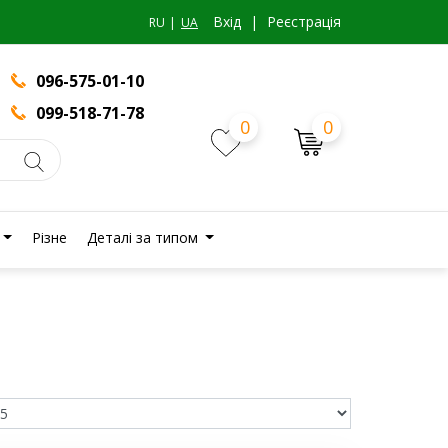
Вхiд
|
Реєстрація
RU
UA
096-575-01-10
099-518-71-78
0
0
Різне
Деталі за типом