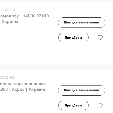
.30.07.010
омолоту | 145.30.07.010
| Україна
Швидке замовлення
Придбати
.50.03.300
елеватора зернового |
3.300 | Акрос | Україна
Швидке замовлення
Придбати