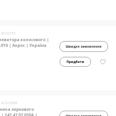
.50.02.010
леватора колосового |
2.010 | Акрос | Україна
Швидке замовлення
Придбати
.47.02.050А
нека зернового
| 142.47.02.050А |
Швидке замовлення