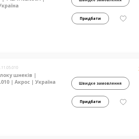
Україна
Придбати
.11.05.010
локу шнеків |
5.010 | Акрос | Україна
Швидке замовлення
Придбати