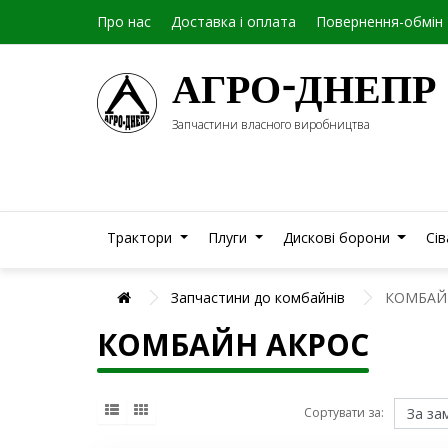
Про нас
Доставка і оплата
Повернення-обмін
АГРО-ДНЕПР
Запчастини власного виробництва
Трактори
Плуги
Дискові борони
Сі
Запчастини до комбайнів
КОМБАЙ
КОМБАЙН АКРОС
Сортувати за: