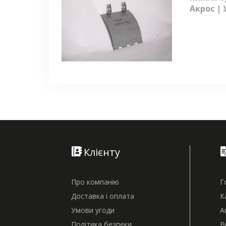
Акрос | 
Клієнту
Про компанію
Г
Доставка і оплата
К
Умови угоди
А
Політика безпеки
В