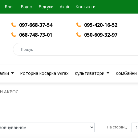
Блог
Вiдео
Відгуки
Акції
Контакти
097-668-37-54
095-420-16-52
068-748-73-01
050-609-32-97
валки
Роторна косарка Wirax
Культиватори
Комбайни
Н АКРОС
На сторінці: