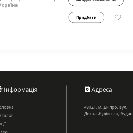
Україна
Придбати
Інформація
Адреса
оловна
49021, м. Дніпро, вул.
Детальбудівська, буди
аталог
кції
ідео