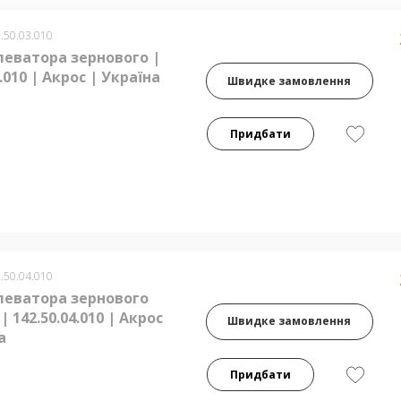
.50.03.010
леватора зернового |
3.010 | Акрос | Україна
Швидке замовлення
Придбати
.50.04.010
леватора зернового
| 142.50.04.010 | Акрос
Швидке замовлення
а
Придбати