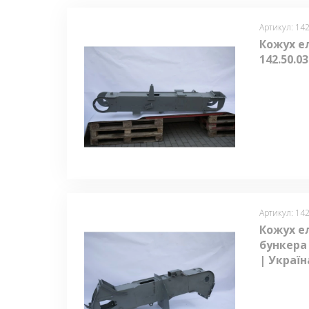
Артикул: 142
Кожух е
142.50.0
Артикул: 142
Кожух е
бункера 
| Україн