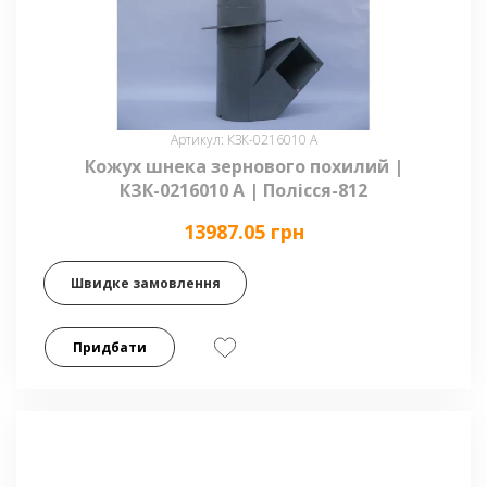
Артикул: КЗК-0216010 А
Кожух шнека зернового похилий |
КЗК-0216010 А | Полісся-812
13987.05 грн
Швидке замовлення
Придбати