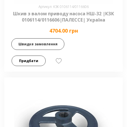
Артикул: КЗК 0106114/0116606
Шкив з валом приводу насоса НШ-32 |КЗК
0106114/0116606|ПАЛЕССЕ| Україна
4704.00 грн
Швидке замовлення
Придбати