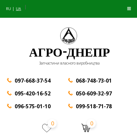
|
RU
UA
АГРО-ДНЕПР
Запчастини власного виробництва
097-668-37-54
068-748-73-01
095-420-16-52
050-609-32-97
096-575-01-10
099-518-71-78
0
0