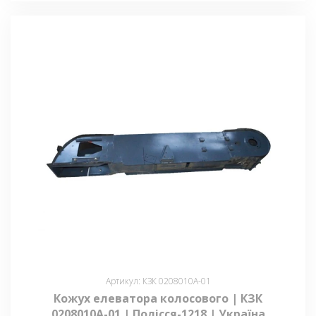
Артикул: КЗК 0208010А-01
Кожух елеватора колосового | КЗК
0208010А-01 | Полісся-1218 | Україна