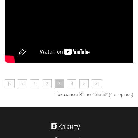
|<
<
1
2
3
4
>
>|
Показано з 31 по 45 із 52 (4 сторінок)
Клієнту