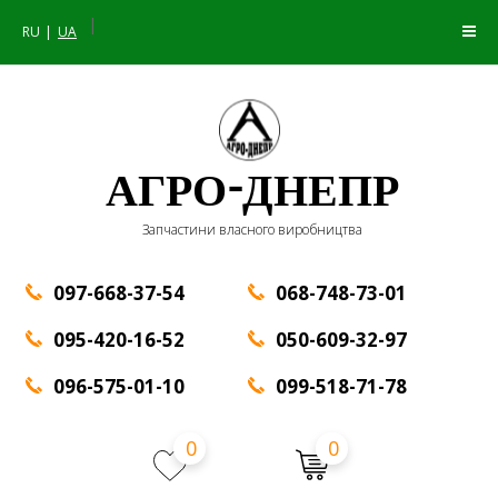
|
RU
UA
АГРО-ДНЕПР
Запчастини власного виробництва
097-668-37-54
068-748-73-01
095-420-16-52
050-609-32-97
096-575-01-10
099-518-71-78
0
0