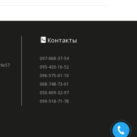
Контакты
097-668-37-54
м №57
095-420-16-52
096-575-01-10
068-748-73-01
050-609-32-97
099-518-71-78