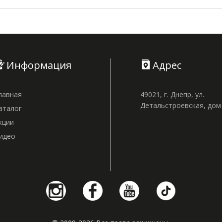
Информация
Адрес
лавная
49021, г. Днепр, ул.
Детальстроевская, до
аталог
кции
идео