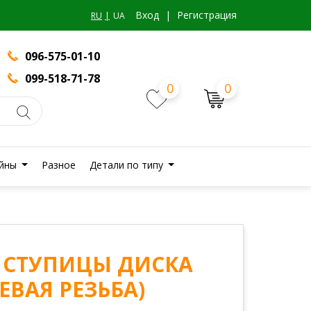
Вход
|
Регистрация
RU
UA
096-575-01-10
099-518-71-78
0
0
йны
Разное
Детали по типу
Ь СТУПИЦЫ ДИСКА
ЕВАЯ РЕЗЬБА)