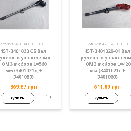
Артикул: 45Т-3401020.01СБ
Артикул: 45Т-3401020-01
45Т-3401020 СБ Вал
45Т-3401020-01 Вал
улевого управления
рулевого управлен
ЮМЗ в сборе L=560
ЮМЗ в сборе L=420
мм (3401021д +
мм (3401021г +
3401080)
3401060)
869.87 грн
611.89 грн
Купить
Купить