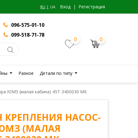
Вход
|
Регистрация
RU
UA
096-575-01-10
099-518-71-78
0
0
йны
Разное
Детали по типу
ора ЮМЗ (малая кабина) 45Т-3400030 МК
 КРЕПЛЕНИЯ НАСОС-
ЮМЗ (МАЛАЯ