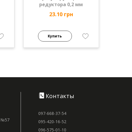
редуктора 0,2 мм
23.10 грн
Купить
Контакты
097-668-37-54
м №57
095-420-16-52
096-575-01-10