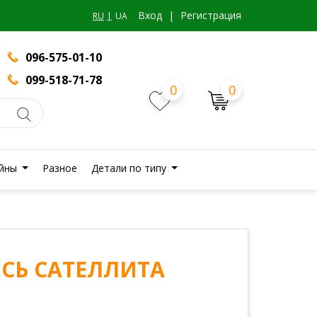
Вход
|
Регистрация
RU
UA
096-575-01-10
099-518-71-78
0
0
йны
Разное
Детали по типу
 ОСЬ САТЕЛЛИТА