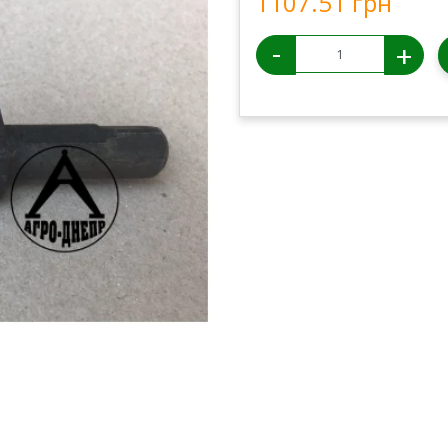
1107.51 грн
-
+