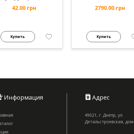
42.00 грн
2790.00 грн
Купить
Купить
Информация
Адрес
лавная
49021, г. Днепр, ул.
Детальстроевская, до
аталог
кции