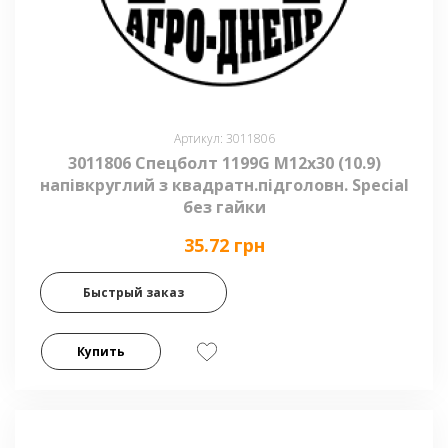
Артикул: 3011806
3011806 Спецболт 1199G М12х30 (10.9)
напівкруглий з квадратн.підголовн. Special
без гайки
35.72 грн
Быстрый заказ
Купить