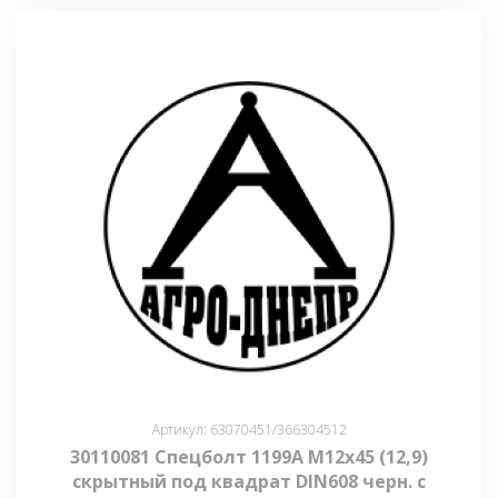
Артикул: 63070451/366304512
30110081 Спецболт 1199A М12х45 (12,9)
скрытный под квадрат DIN608 черн. с