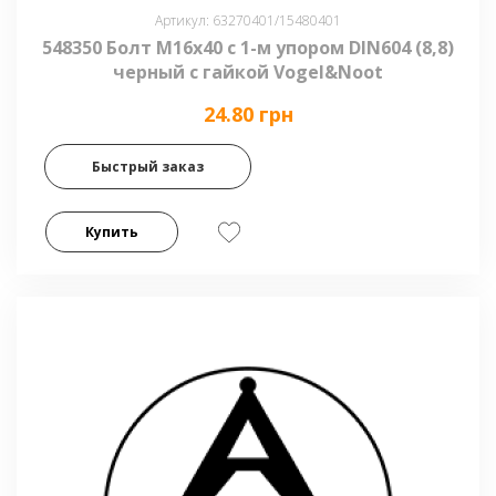
Артикул: 63270401/15480401
548350 Болт М16х40 с 1-м упором DIN604 (8,8)
черный с гайкой Vogel&Noot
24.80 грн
Быстрый заказ
Купить