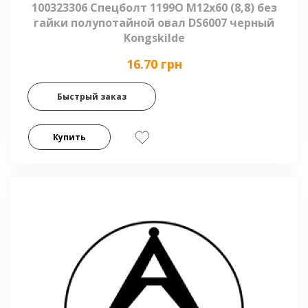
100323306 Спецболт 1199O М12х60 (8,8) без
гайки полупотайной овал DS6007 черный
Kongskilde
16.70 грн
Быстрый заказ
Купить