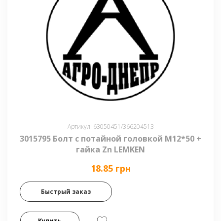
Артикул: 63050451/366204513
3015795 Болт с потайной головкой М12*50 +
гайка Zn LEMKEN
18.85 грн
Быстрый заказ
Купить