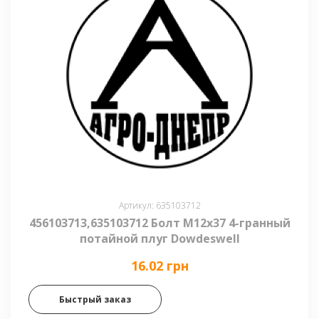
Артикул: 635103712
456103713,635103712 Болт М12х37 4-гранный
потайной плуг Dowdeswell
16.02 грн
Быстрый заказ