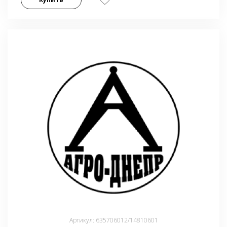
Артикул: 635706012/14810601