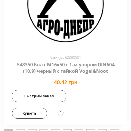
Артикул: 62890501
548350 Болт М16х50 с 1-м упором DIN604
(10,9) черный с гайкой Vogel&Noot
40.42 грн
Быстрый заказ
Купить