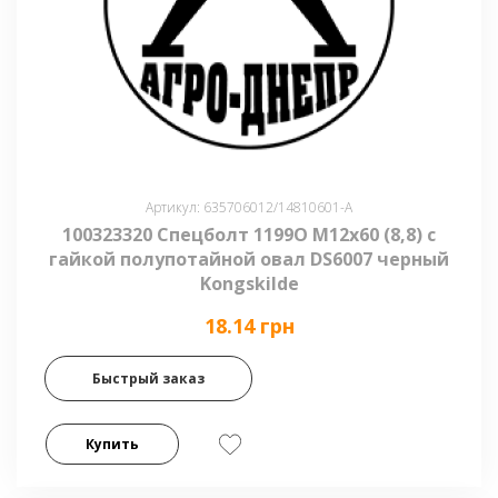
Артикул: 635706012/14810601-А
100323320 Спецболт 1199O М12х60 (8,8) с
гайкой полупотайной овал DS6007 черный
Kongskilde
18.14 грн
Быстрый заказ
Купить