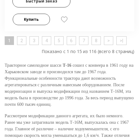
Быстрый заказ
Купить
1
2
3
4
5
6
7
8
>
>|
Показано с 1 по 15 из 116 (всего 8 страниц)
Тракторное самоходное шасси
Т-16
сошел с конвеера в 1961 году на
Харьковском заводе и производился там до 1967 года.
Функциональные особенности трактора дают возможность
агрегатироваться с различным навесным оборудованием. После
модернизации и выпуска модификации под названием Т-16М, эта
модель была в производстве до 1996 года. За весь период выпущено
почти 600 тысяч единиц.
Рассмотрим модификации данного агрегата, их было немного.
Ранее мы уже затрагивали модель Т-16М, выпускалась она с 1967
года. Главное её различие – наличие ходоуменьшителя, с его
помощью скорость могла уменьшаться до 1,6 км/ч. Также отличия