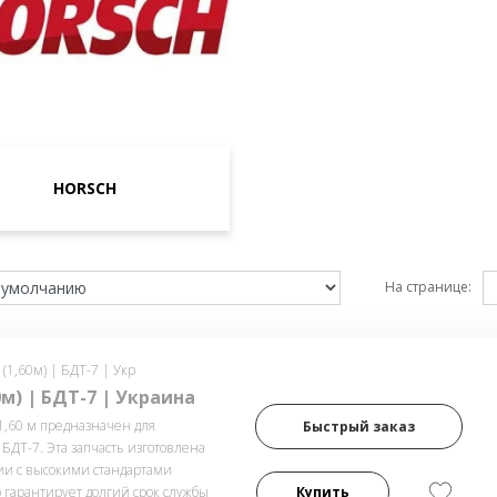
HORSCH
На странице:
 (1,60м) | БДТ-7 | Укр
0м) | БДТ-7 | Украина
1,60 м предназначен для
Быстрый заказ
БДТ-7. Эта запчасть изготовлена ​​
вии с высокими стандартами
о гарантирует долгий срок службы
Купить