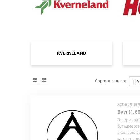
KVERNELAND
Сортировать по:
Артикул: вал
Вал (1,6
Вал длиной 
бульдозеров 
в соответст
качества, чт