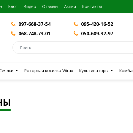
н
Блог
Видео
Отзывы
Акции
Контакты
097-668-37-54
095-420-16-52
068-748-73-01
050-609-32-97
Сеялки
Роторная косилка Wirax
Культиваторы
Комба
НЫ