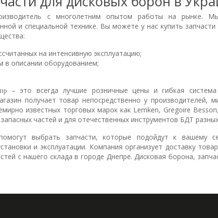
части для дисковых борон в Укр
роизводитель с многолетним опытом работы на рынке. Мы
нной и специальной технике. Вы можете у нас купить запчасти
щества:
ссчитанных на интенсивную эксплуатацию;
м в описании оборудованием;
– это всегда лучшие розничные цены и гибкая система
пр
магазин получает товар непосредственно у производителей, м
мирно известных торговых марок как Lemken, Gregoire Besson, 
 запасных частей и для отечественных инструментов БДТ разных
помогут выбрать запчасти, которые подойдут к вашему се
становки и эксплуатации. Компания организует доставку това
тей с нашего склада в городе Днепре. Дисковая борона, запча