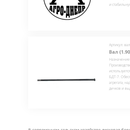
и стабильну
Артикул: вал
Вал (1.9
Назначение в
Производств
используетс
БДТ-7. Обес
агрегата, н
дичков и вы
В современном сельском хозяйстве дисковая боро