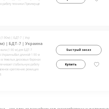
ю работу техники.Преимуще
 (1.90м) | БДТ-7 | Укр
0м) | БДТ-7 | Украина
ала (1.90 м) для БДТ-7
Быстрый заказ
о УкраиныВал длиной 1.90 м
я в тяжелых дисковых боронах
печивает стабильную работу
Купить
адежное крепление режищих
д
на – это один из важнейших сельскохозяйственных инструмент