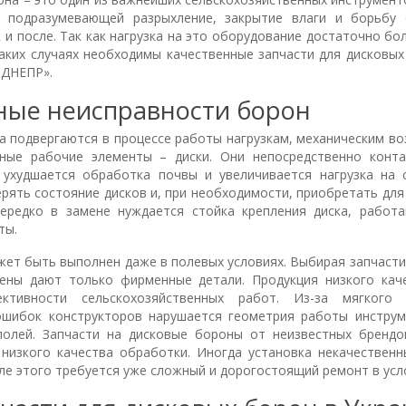
, подразумевающей разрыхление, закрытие влаги и борьбу 
 и после. Так как нагрузка на это оборудование достаточно бо
аких случаях необходимы качественные запчасти для дисковых
-ДНЕПР».
ные неисправности борон
а подвергаются в процессе работы нагрузкам, механическим в
ные рабочие элементы – диски. Они непосредственно конта
 ухудшается обработка почвы и увеличивается нагрузка на 
рять состояние дисков и, при необходимости, приобретать дл
нередко в замене нуждается стойка крепления диска, рабо
ты.
ет быть выполнен даже в полевых условиях. Выбирая запчасти
ены дают только фирменные детали. Продукция низкого кач
тивности сельскохозяйственных работ. Из-за мягкого 
ошибок конструкторов нарушается геометрия работы инструм
полей. Запчасти на дисковые бороны от неизвестных бренд
низкого качества обработки. Иногда установка некачественн
е этого требуется уже сложный и дорогостоящий ремонт в усл