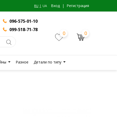
Вход
|
Регистрация
RU
UA
096-575-01-10
099-518-71-78
0
0
йны
Разное
Детали по типу