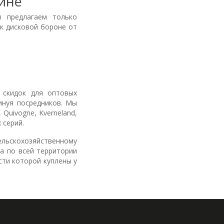
аине
 предлагаем только
 к дисковой бороне от
 скидок для оптовых
инуя посредников. Мы
Quivogne, Kverneland,
 серий.
льскохозяйственному
ра по всей территории
сти которой куплены у