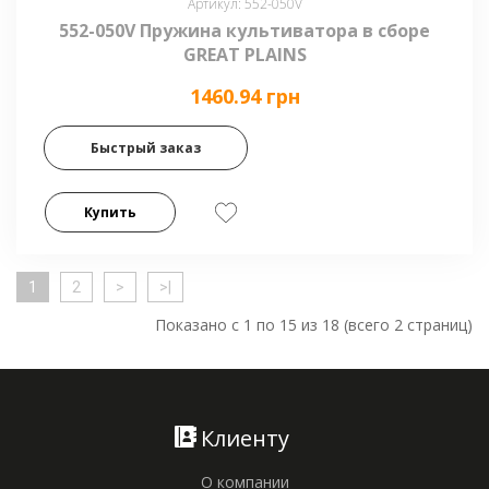
Артикул: 552-050V
552-050V Пружина культиватора в сборе
GREAT PLAINS
1460.94 грн
Быстрый заказ
Купить
1
2
>
>|
Показано с 1 по 15 из 18 (всего 2 страниц)
Клиенту
О компании