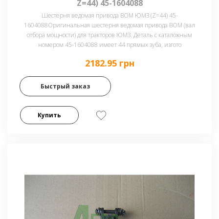
Z=44) 45-1604088
Шестерня ведомая привода ВОМ ЮМЗ (Z=44) 45-
1604088Оригинальная шестерня ведомая привода ВОМ (вал
отбора мощности) для тракторов ЮМЗ. Деталь с каталожным
номером 45-1604088 имеет 44 прямых зуба, изгото
2182.95 грн
Быстрый заказ
Купить