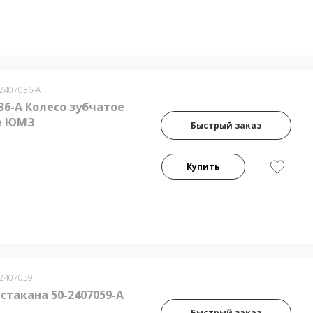
-2407036-А
36-А Колесо зубчатое
е ЮМЗ
Быстрый заказ
Купить
-2407059
стакана 50-2407059-А
Быстрый заказ