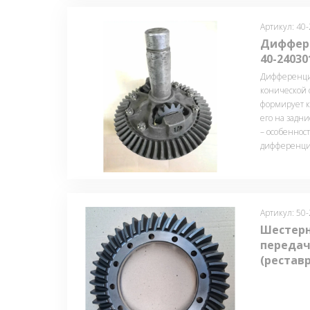
Артикул: 40
Диффере
40-24030
Дифференци
конической 
формирует к
его на задн
– особеннос
дифференц
Артикул: 50
Шестерн
передач
(рестав