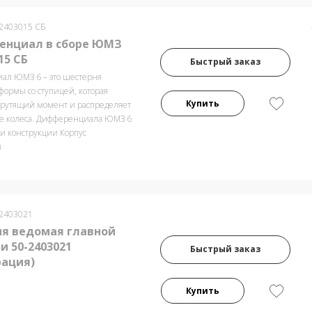
-2403015 СБ
нциал в сборе ЮМЗ
15 СБ
Быстрый заказ
ал ЮМЗ 6 – это шестерня
формы со ступицей, которая
Купить
рутящий момент и распределяет
ие колеса. Дифференциала ЮМЗ 6
ти конструкции Корпус
и
-2403021
я ведомая главной
и 50-2403021
Быстрый заказ
рация)
Купить