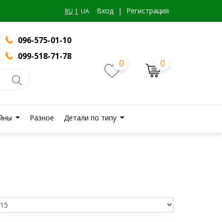
Вход
|
Регистрация
RU
UA
096-575-01-10
099-518-71-78
0
0
йны
Разное
Детали по типу