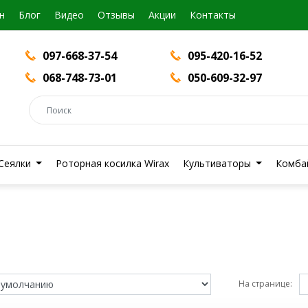
н
Блог
Видео
Отзывы
Акции
Контакты
097-668-37-54
095-420-16-52
068-748-73-01
050-609-32-97
Сеялки
Роторная косилка Wirax
Культиваторы
Комба
На странице: