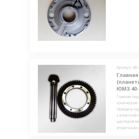
Артикул: 40
Главная
(планет
ЮМЗ 40-
Главная пара
конические 
передачу кр
к конечной 
шестерня яв
вторичным 