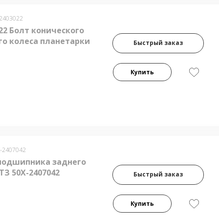
-2403022
22 Болт конического
го колеса планетарки
Быстрый заказ
Купить
Х-2407042
подшипника заднего
ТЗ 50Х-2407042
Быстрый заказ
Купить