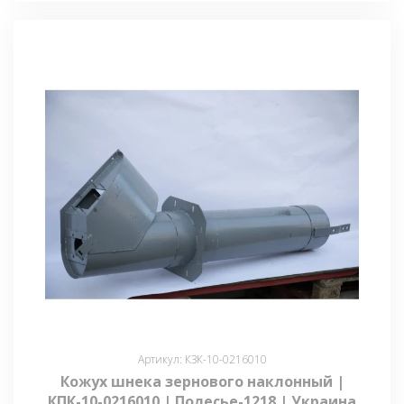
Артикул: КЗК-10-0216010
Кожух шнека зернового наклонный |
КПК-10-0216010 | Полесье-1218 | Украина