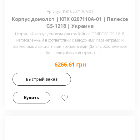
Артикул: КЗК 0207110А-01
Корпус домолот | КПК 0207110А-01 | Палессе
GS-1218 | Украина
Надежный корпус домолота для комбайнов ПАЛЕССЕ GS-1218,
изготовленный в соответствии с заводскими параметрами и
совместимый со штатными креплениями. Деталь обеспечивает
стабильную работу узла домолота
6266.61 грн
Быстрый заказ
Купить