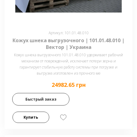
Артикул: 101.01.48.010
Кожух шнека выгрузочного | 101.01.48.010 |
Вектор | Украина
Кожух шнека выгрузочного 101.01.48.010 удерживает рабочий
механизм от повреждений, исключает потери зерна и
гарантирует стабильную работу системы при погрузке и
выгрузке.изготовлен из прочного ме
24982.65 грн
Быстрый заказ
Купить