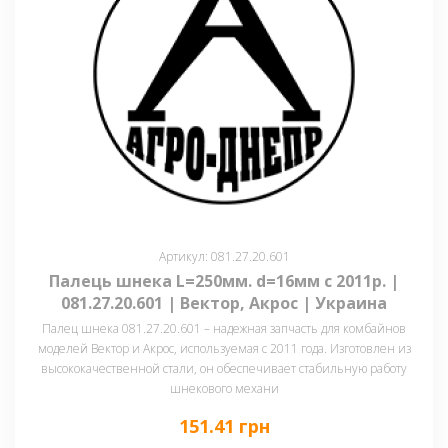
Артикул: 081.27.20.601
Палець шнека L=250мм. d=16мм с 2011р. |
081.27.20.601 | Вектор, Акрос | Украина
Палец шнека 081.27.20.601 – надежная запчасть для комбайнов
моделей Вектор и Акрос, используемая с 2011 года. Изготовлен из
высококачественной стали, он обеспечивает стабильную работу
шнекового механи
151.41 грн