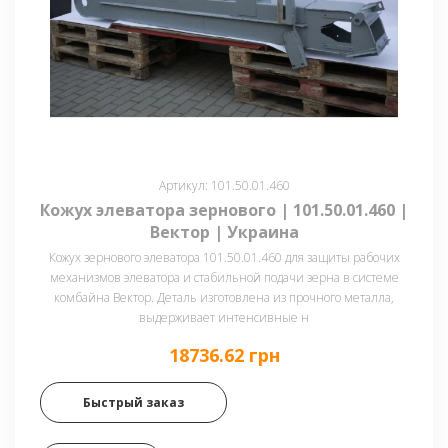
Артикул: 101.50.01.460
Кожух элеватора зернового | 101.50.01.460 |
Вектор | Украина
Кожух зернового элеватора 101.50.01.460 для защиты рабочих
механизмов элеватора и стабильной подачи зерна в системе
комбайна Вектор. Деталь изготовлена ​​из прочного металла,
выдерживает интенсивные н
18736.62 грн
Быстрый заказ