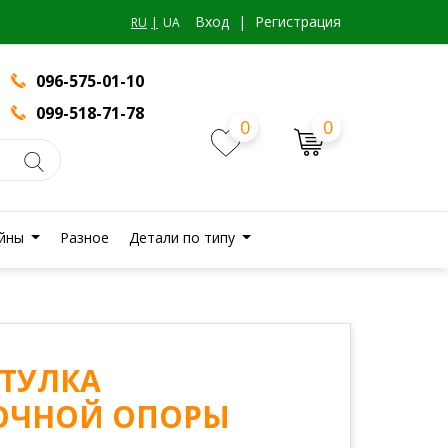
Вход
|
Регистрация
RU
UA
096-575-01-10
099-518-71-78
0
0
йны
Разное
Детали по типу
ВТУЛКА
ОЧНОЙ ОПОРЫ