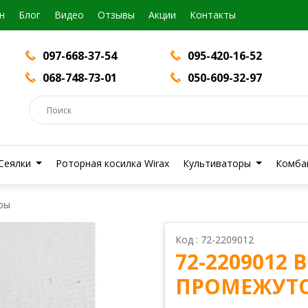
н
Блог
Видео
Отзывы
Акции
Контакты
097-668-37-54
095-420-16-52
068-748-73-01
050-609-32-97
Сеялки
Роторная косилка Wirax
Культиваторы
Комба
ры
Код : 72-2209012
72-2209012 
ПРОМЕЖУТ