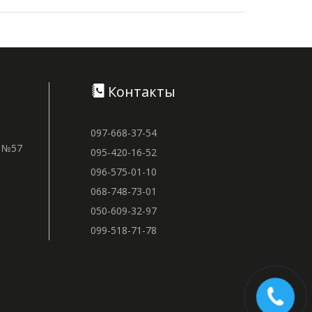
Контакты
097-668-37-54
м №57
095-420-16-52
096-575-01-10
068-748-73-01
050-609-32-97
099-518-71-78