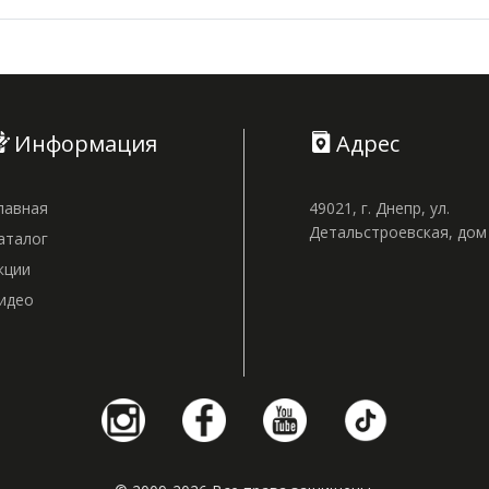
Информация
Адрес
лавная
49021, г. Днепр, ул.
Детальстроевская, до
аталог
кции
идео