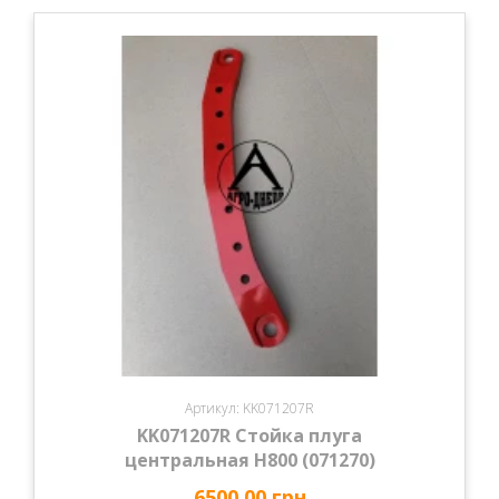
Артикул: KK071207R
KK071207R Стойка плуга
центральная Н800 (071270)
6500.00 грн