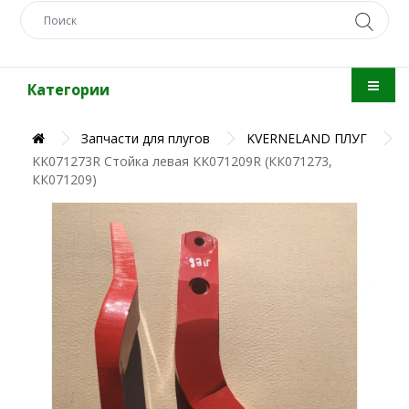
Категории
Запчасти для плугов
KVERNELAND ПЛУГ
KK071273R Стойка левая KK071209R (КК071273,
КК071209)