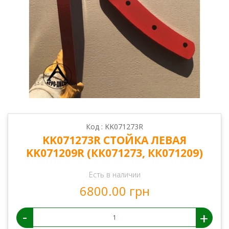
Код : KK071273R
KK071273R СТОЙКА ЛЕВАЯ
KK071209R (КК071273, КК071209)
Есть в наличии
6800.00 грн
-
+