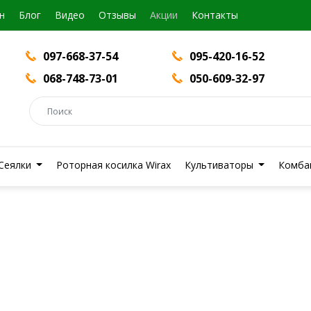
н
Блог
Видео
Отзывы
Акции
Контакты
097-668-37-54
095-420-16-52
068-748-73-01
050-609-32-97
Сеялки
Роторная косилка Wirax
Культиваторы
Комба