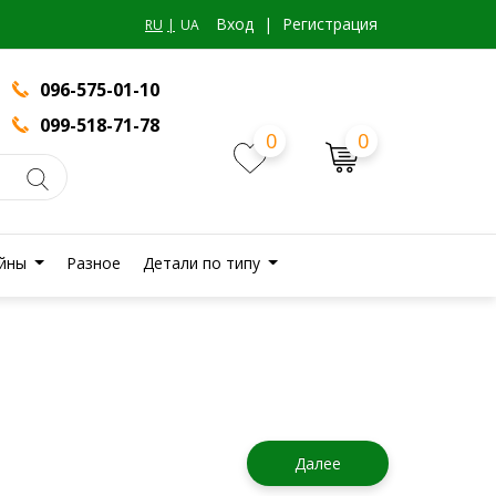
Вход
|
Регистрация
RU
UA
096-575-01-10
099-518-71-78
0
0
йны
Разное
Детали по типу
Далее