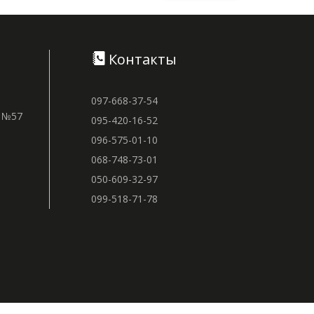
Контакты
097-668-37-54
м №57
095-420-16-52
096-575-01-10
068-748-73-01
050-609-32-97
099-518-71-78