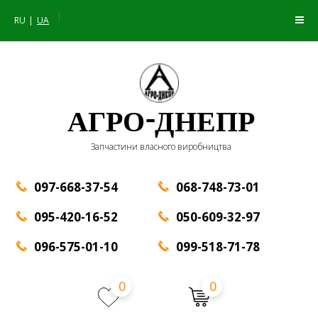
|
RU
UA
АГРО-ДНЕПР
Запчастини власного виробництва
097-668-37-54
068-748-73-01
095-420-16-52
050-609-32-97
096-575-01-10
099-518-71-78
0
0