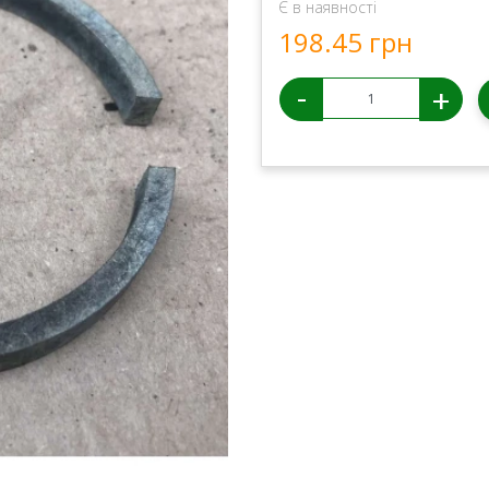
Є в наявності
198.45 грн
-
+