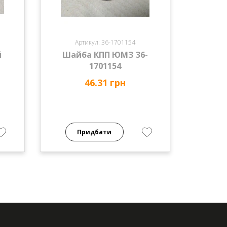
Артикул: 36-1701154
й
Шайба КПП ЮМЗ 36-
1701154
46.31 грн
Придбати