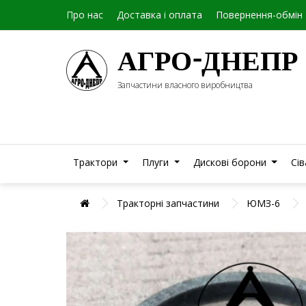
Про нас
Доставка і оплата
Повернення-обмін
АГРО-ДНЕПР
Запчастини власного виробництва
Трактори
Плуги
Дискові борони
Сі
Тракторні запчастини
ЮМЗ-6