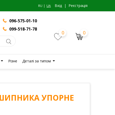
Вхiд
|
Реєстрація
RU
UA
096-575-01-10
099-518-71-78
0
0
Різне
Деталі за типом
ДШИПНИКА УПОРНЕ