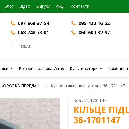
Блог
Вiдео
Відгуки
Акції
Контакти
097-668-37-54
095-420-16-52
068-748-73-01
050-609-32-97
валки
Роторна косарка Wirax
Культиватори
Комбайни
КОРОБКА ПЕРЕДАЧ
Кільце підшипника упорне 36-1701147
Код : 36-1701147
КІЛЬЦЕ ПІ
36-1701147