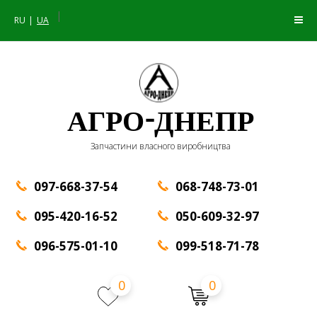
|
RU
UA
АГРО-ДНЕПР
Запчастини власного виробництва
097-668-37-54
068-748-73-01
095-420-16-52
050-609-32-97
096-575-01-10
099-518-71-78
0
0