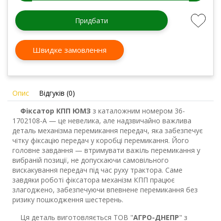
Придбати
Швидке замовлення
Опис
Відгуків (0)
Фіксатор КПП ЮМЗ
з каталожним номером 36-
1702108-А — це невелика, але надзвичайно важлива
деталь механізма перемикання передач, яка забезпечує
чітку фіксацію передач у коробці перемикання. Його
головне завдання — втримувати важіль перемикання у
вибраній позиції, не допускаючи самовільного
вискакування передач під час руху трактора. Саме
завдяки роботі фіксатора механізм КПП працює
злагоджено, забезпечуючи впевнене перемикання без
ризику пошкодження шестерень.
Ця деталь виготовляється ТОВ "
АГРО-ДНЕПР
" з