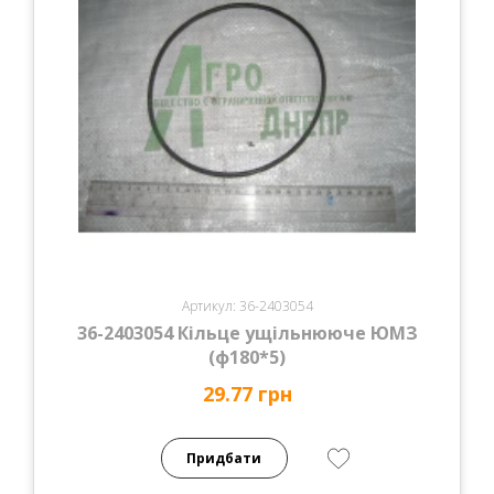
Артикул: 36-2403054
36-2403054 Кільце ущільнююче ЮМЗ
(ф180*5)
29.77 грн
Придбати