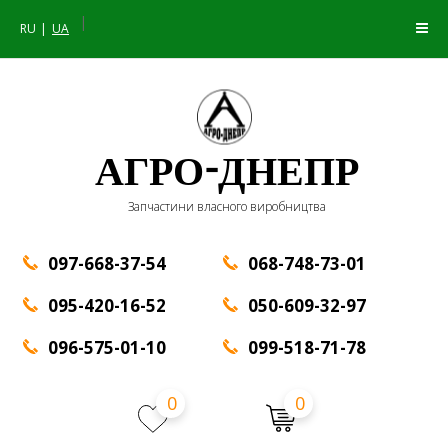
|
RU
UA
АГРО-ДНЕПР
Запчастини власного виробництва
097-668-37-54
068-748-73-01
095-420-16-52
050-609-32-97
096-575-01-10
099-518-71-78
0
0