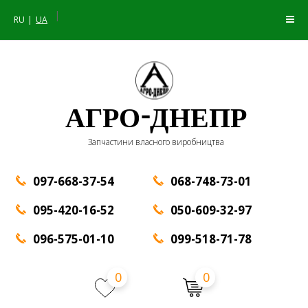
|
RU
UA
АГРО-ДНЕПР
Запчастини власного виробництва
097-668-37-54
068-748-73-01
095-420-16-52
050-609-32-97
096-575-01-10
099-518-71-78
0
0