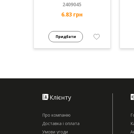
2409045
6.83 грн
Придбати
Клієнту
Про компанію
Г
Доставка і оплата
К
Умови угоди
А