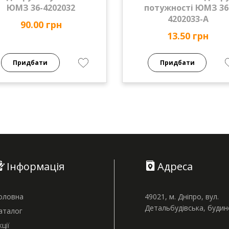
ЮМЗ 36-4202032
потужності ЮМЗ 36
4202033-А
90.00 грн
13.50 грн
Придбати
Придбати
Інформація
Адреса
оловна
49021, м. Дніпро, вул.
Детальбудівська, буди
аталог
кції