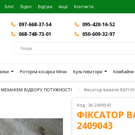
Блог
Вiдео
Відгуки
Акції
Контакти
097-668-37-54
095-420-16-52
068-748-73-01
050-609-32-97
валки
Роторна косарка Wirax
Культиватори
Комбайни
МЕХАНІЗМ ВІДБОРУ ПОТУЖНОСТІ
Фіксатор важеля ВВП Ю
Код : 36-2409043
ФІКСАТОР В
2409043