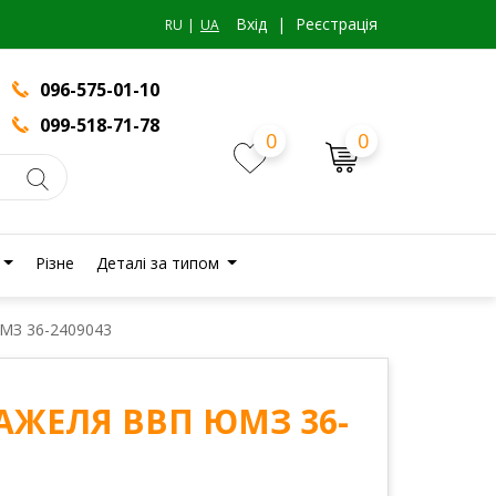
Вхiд
|
Реєстрація
RU
UA
096-575-01-10
099-518-71-78
0
0
Різне
Деталі за типом
МЗ 36-2409043
АЖЕЛЯ ВВП ЮМЗ 36-