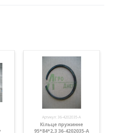
Артикул: 36-4202035-А
Кільце пружинне
у
95*84*2,3 36-4202035-А