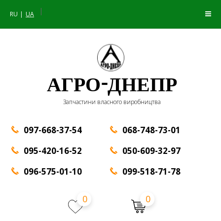
|
RU
UA
АГРО-ДНЕПР
Запчастини власного виробництва
097-668-37-54
068-748-73-01
095-420-16-52
050-609-32-97
096-575-01-10
099-518-71-78
0
0