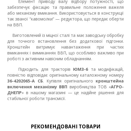
Елемент приводу валу відбору потужності, що
забезпечує фіксацію та правильне положення важеля
або механізму вмикання. Використовується в конструкції
так званої “кавомолки” — редуктора, що передає оберти
на ВВП.
Виготовлений із міцної сталі та має заводську обробку
для точного встановлення без додаткової підгонки.
Кронштейн витримує навантаження при частих
вмиканнях і вимиканнях ВВП, що особливо важливо при
роботі з активним навісним обладнанням.
Підходить для тракторів
ЮМЗ-6
та модифікацій,
повністю відповідає оригінальному каталожному номеру
36-4202065-А СБ
. Купівля оригінального
кронштейна
включення механізму ВВП
виробництва ТОВ «
АГРО-
ДНЕПР
» в нашому магазині — це надійне рішення для
стабільної роботи трансмісії.
РЕКОМЕНДОВАНІ ТОВАРИ