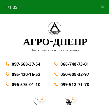
|
RU
UA
АГРО-ДНЕПР
Запчастини власного виробництва
097-668-37-54
068-748-73-01
095-420-16-52
050-609-32-97
096-575-01-10
099-518-71-78
0
0