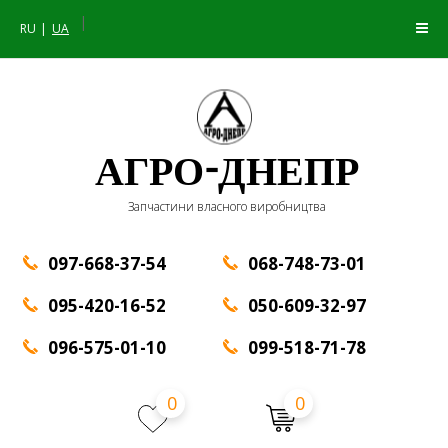
|
RU
UA
АГРО-ДНЕПР
Запчастини власного виробництва
097-668-37-54
068-748-73-01
095-420-16-52
050-609-32-97
096-575-01-10
099-518-71-78
0
0