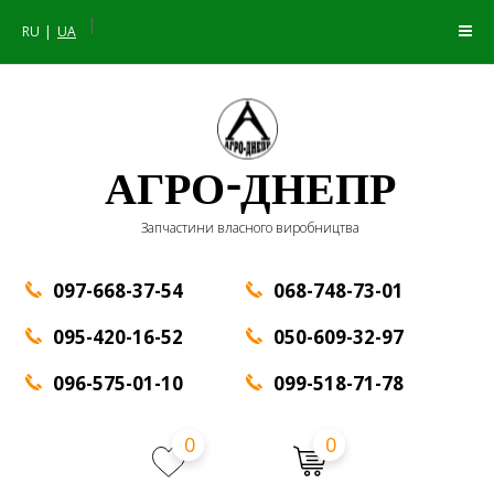
|
RU
UA
АГРО-ДНЕПР
Запчастини власного виробництва
097-668-37-54
068-748-73-01
095-420-16-52
050-609-32-97
096-575-01-10
099-518-71-78
0
0