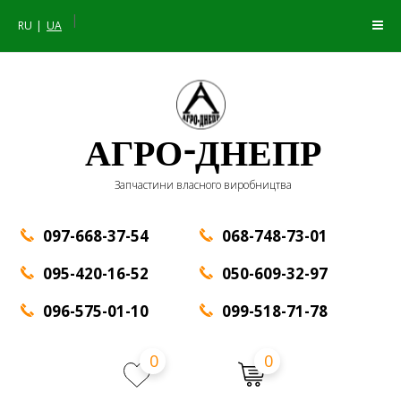
|
RU
UA
АГРО-ДНЕПР
Запчастини власного виробництва
097-668-37-54
068-748-73-01
095-420-16-52
050-609-32-97
096-575-01-10
099-518-71-78
0
0