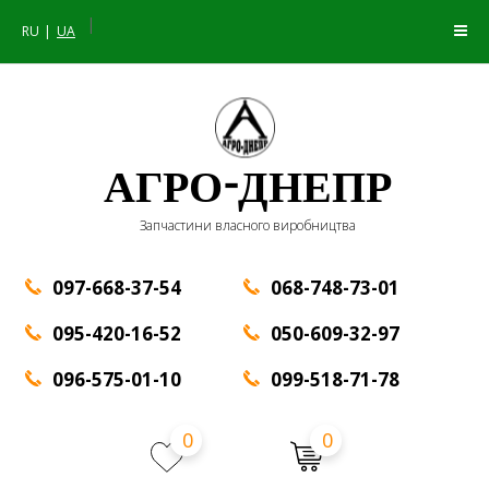
|
RU
UA
АГРО-ДНЕПР
Запчастини власного виробництва
097-668-37-54
068-748-73-01
095-420-16-52
050-609-32-97
096-575-01-10
099-518-71-78
0
0