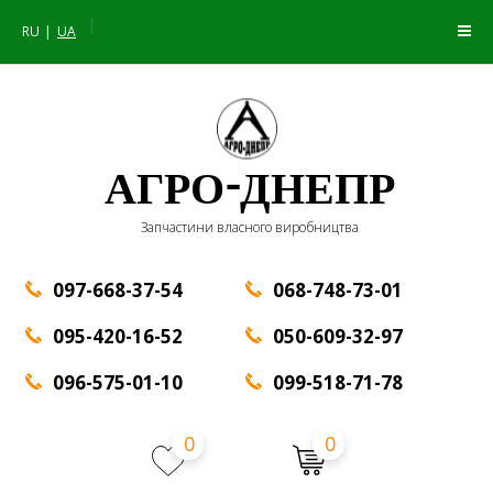
|
RU
UA
АГРО-ДНЕПР
Запчастини власного виробництва
097-668-37-54
068-748-73-01
095-420-16-52
050-609-32-97
096-575-01-10
099-518-71-78
0
0