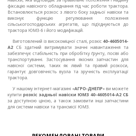
фіксацію навісного обладнання під час роботи трактора.
Встановлюється розкос з лівого боку задньої навіски та
виконує функцію регулювання положення
сільськогосподарських агрегатів, що під’єднуються до
трактора ЮМЗ-6 і його модифікацій.
Виготовлений із високоміцної сталі, розкіс
40-4605014-
А2
СБ здатний витримувати значні навантаження та
забезпечує стабільність при обробітку ґрунту, посіві або
транспортуванні. Застосування якісних запчастин для
навісної системи, таких як лівий та правий розкоси,
гарантує довговічність вузла та зручність експлуатації
трактора.
У нашому інтернет-магазині «
АГРО-ДНЕПР
» ви можете
купити
розкіс задньої навіски ЮМЗ 40-4605014-А2 СБ
за доступною ціною, а також замовити інші запчастини
для системи навіски та трансмісії ЮМЗ.
РЕКОМЕНДОВАНІ ТОВАРИ