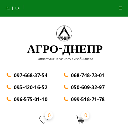
|
RU
UA
АГРО-ДНЕПР
Запчастини власного виробництва
097-668-37-54
068-748-73-01
095-420-16-52
050-609-32-97
096-575-01-10
099-518-71-78
0
0