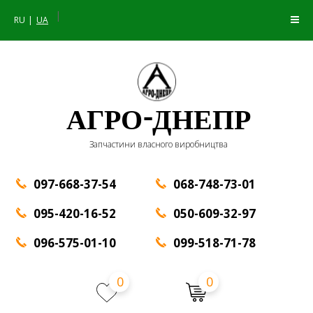
|
RU
UA
АГРО-ДНЕПР
Запчастини власного виробництва
097-668-37-54
068-748-73-01
095-420-16-52
050-609-32-97
096-575-01-10
099-518-71-78
0
0