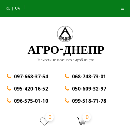
|
RU
UA
АГРО-ДНЕПР
Запчастини власного виробництва
097-668-37-54
068-748-73-01
095-420-16-52
050-609-32-97
096-575-01-10
099-518-71-78
0
0