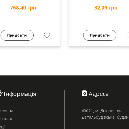
768.40 грн
32.09 грн
Придбати
Придбати
Інформація
Адреса
оловна
49021, м. Дніпро, вул.
Детальбудівська, буди
аталог
кції