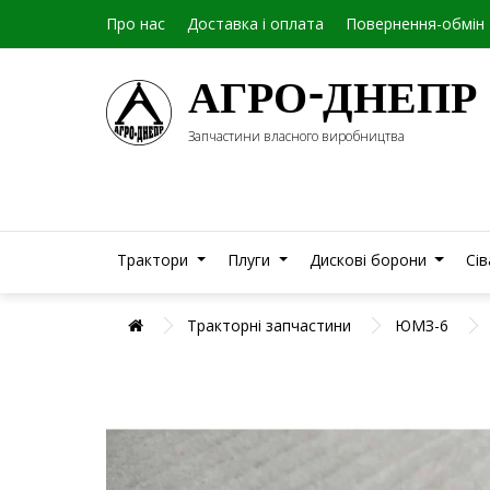
Про нас
Доставка і оплата
Повернення-обмін
АГРО-ДНЕПР
Запчастини власного виробництва
Трактори
Плуги
Дискові борони
Сі
Тракторні запчастини
ЮМЗ-6