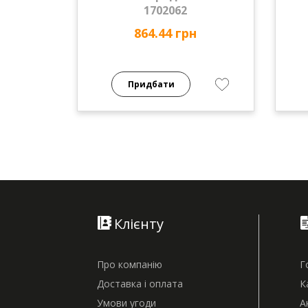
1702062
864.44 грн
Придбати
Клієнту
Про компанію
Г
Доставка і оплата
К
Умови угоди
А