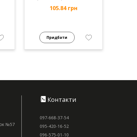
105.84 грн
Придбати
Контакти
097-668-37-54
нок №57
095-420-16-52
096-575-01-10