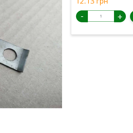
12.13 грн
-
+