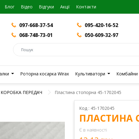
Блог
Вiдео
Відгуки
Акції
Контакти
097-668-37-54
095-420-16-52
068-748-73-01
050-609-32-97
валки
Роторна косарка Wirax
Культиватори
Комбайни
КОРОБКА ПЕРЕДАЧ
Пластина стопорна 45-1702045
Код : 45-1702045
ПЛАСТИНА С
Є в наявності