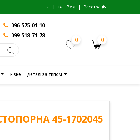
Вхiд
|
Реєстрація
RU
UA
096-575-01-10
099-518-71-78
0
0
Різне
Деталі за типом
ТОПОРНА 45-1702045