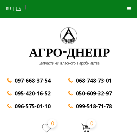
|
RU
UA
АГРО-ДНЕПР
Запчастини власного виробництва
097-668-37-54
068-748-73-01
095-420-16-52
050-609-32-97
096-575-01-10
099-518-71-78
0
0