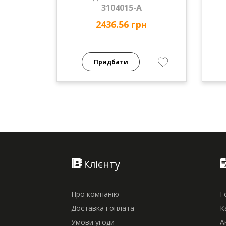
3104015-А
2436.56 грн
Придбати
Клієнту
Про компанію
Г
Доставка і оплата
К
Умови угоди
А