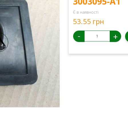
3003095-А1
Є в наявності
53.55 грн
-
+