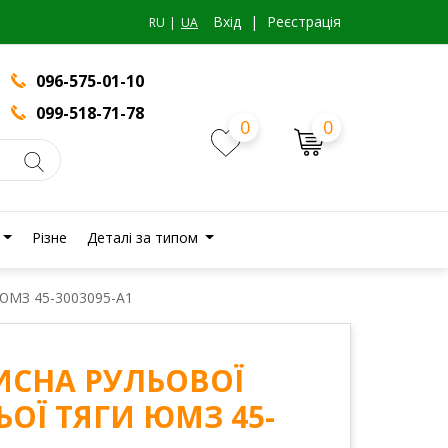
Вхiд
|
Реєстрація
RU
UA
096-575-01-10
099-518-71-78
0
0
Різне
Деталі за типом
 ЮМЗ 45-3003095-А1
ИСНА РУЛЬОВОЇ
ОЇ ТЯГИ ЮМЗ 45-