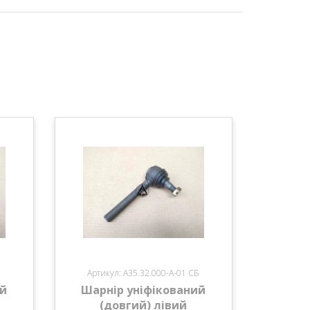
Артикул: А35.32.000-А-01 СБ
ий
Шарнір уніфікований
(довгий) лівий