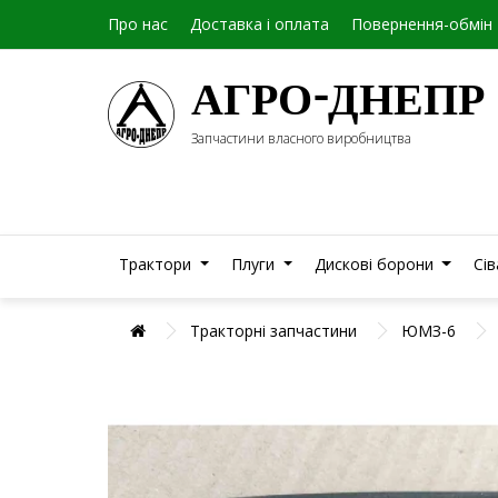
Про нас
Доставка і оплата
Повернення-обмін
АГРО-ДНЕПР
Запчастини власного виробництва
Трактори
Плуги
Дискові борони
Сі
Тракторні запчастини
ЮМЗ-6