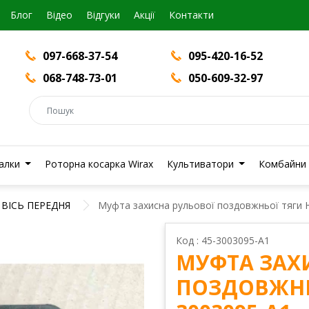
Блог
Вiдео
Відгуки
Акції
Контакти
097-668-37-54
095-420-16-52
068-748-73-01
050-609-32-97
валки
Роторна косарка Wirax
Культиватори
Комбайни
ВІСЬ ПЕРЕДНЯ
Муфта захисна рульової поздовжньої тяги
Код : 45-3003095-А1
МУФТА ЗАХ
ПОЗДОВЖНЬ