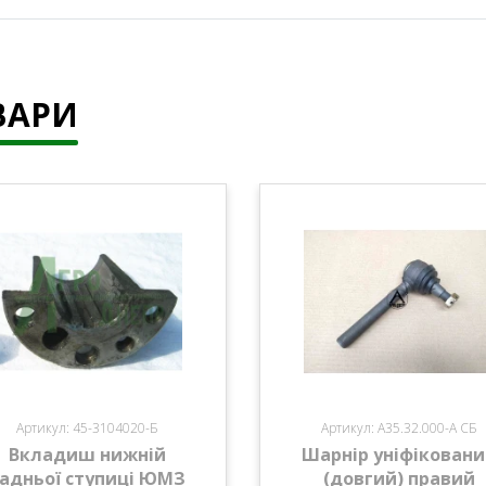
ВАРИ
Артикул: 45-3104020-Б
Артикул: А35.32.000-А СБ
Вкладиш нижній
Шарнір уніфікован
адньої ступиці ЮМЗ
(довгий) правий